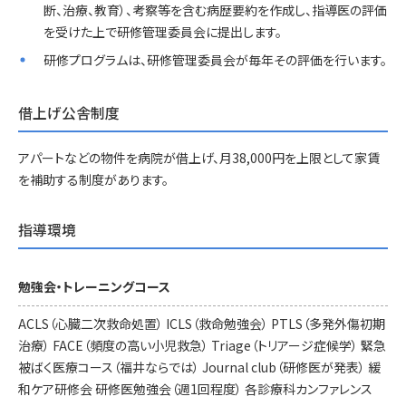
断、治療、教育）、考察等を含む病歴要約を作成し、指導医の評価
を受けた上で研修管理委員会に提出します。
研修プログラムは、研修管理委員会が毎年その評価を行います。
借上げ公舎制度
アパートなどの物件を病院が借上げ、月38,000円を上限として家賃
を補助する制度があります。
指導環境
勉強会・トレーニングコース
ACLS（心臓二次救命処置） ICLS（救命勉強会） PTLS（多発外傷初期
治療） FACE（頻度の高い小児救急） Triage（トリアージ症候学） 緊急
被ばく医療コース（福井ならでは） Journal club（研修医が発表） 緩
和ケア研修会 研修医勉強会（週1回程度） 各診療科カンファレンス