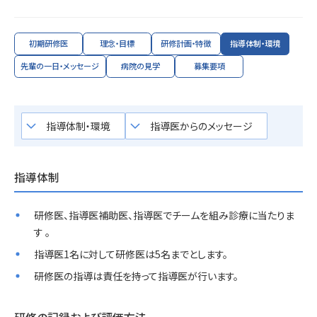
初期研修医
理念・目標
研修計画・特徴
指導体制・環境
先輩の一日・メッセージ
病院の見学
募集要項
keyboard_arrow_down
keyboard_arrow_down
指導体制・環境
指導医からのメッセージ
指導体制
研修医、指導医補助医、指導医でチームを組み診療に当たりま
す 。
指導医1名に対して研修医は5名までとします。
研修医の指導は責任を持って指導医が行います。