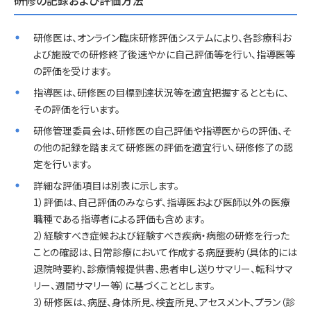
研修の記録および評価方法
研修医は、オンライン臨床研修評価システムにより、各診療科お
よび施設での研修終了後速やかに自己評価等を行い、指導医等
の評価を受けます。
指導医は、研修医の目標到達状況等を適宜把握するとともに、
その評価を行います。
研修管理委員会は、研修医の自己評価や指導医からの評価、そ
の他の記録を踏まえて研修医の評価を適宜行い、研修修了の認
定を行います。
詳細な評価項目は別表に示します。
1）評価は、自己評価のみならず、指導医および医師以外の医療
職種である指導者による評価も含めます。
2）経験すべき症候および経験すべき疾病・病態の研修を行った
ことの確認は、日常診療において作成する病歴要約（具体的には
退院時要約、診療情報提供書、患者申し送りサマリー、転科サマ
リー、週間サマリー等）に基づくこととします。
3）研修医は、病歴、身体所見、検査所見、アセスメント、プラン（診