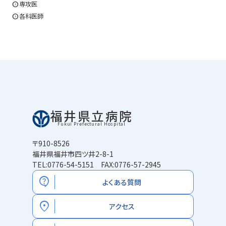
expand_circle_right
専攻医
expand_circle_right
各科医師
福井県立病院
Fukui Prefectural Hospital
〒910-8526
福井県福井市四ツ井2-8-1
TEL:0776-54-5151 FAX:0776-57-2945
contact_support
よくある質問
location_on
アクセス