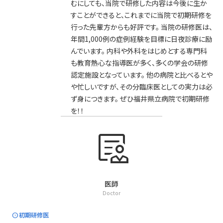
むにしても、当院で研修した内容は今後に生か
すことができると、これまでに当院で初期研修を
行った先輩方からも好評です。 当院の研修医は、
年間1,000例の症例経験を目標に日夜診療に励
んでいます。 内科や外科をはじめとする専門科
も教育熱心な指導医が多く、多くの学会の研修
認定施設となっています。 他の病院と比べるとや
や忙しいですが、その分臨床医としての実力は必
ず身につきます。 ぜひ福井県立病院で初期研修
を！！
clinical_notes
医師
Doctor
expand_circle_right
初期研修医