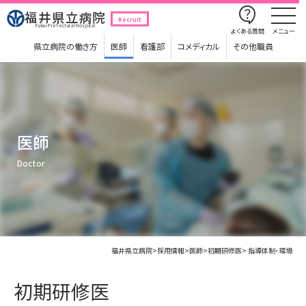
contact_support
福井県立病院
Recruit
Fukui Prefectural Hospital
よくある質問
メニュー
県立病院の働き方
医師
看護部
コメディカル
その他職員
医師
Doctor
福井県立病院
>
採用情報
>
医師
>
初期研修医
> 指導体制・環境
初期研修医