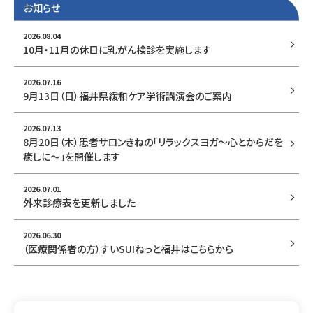
お知らせ
2026.08.04
keyboard_arrow_right
10月・11月の休日に乳がん検診を実施します
2026.07.16
keyboard_arrow_right
9月13日（日）福井県緩和ケア学術講演会のご案内
2026.07.13
keyboard_arrow_right
8月20日（木）患者サロンきねの「リラックスヨガ～心とからだを
癒しに～」を開催します
2026.07.01
keyboard_arrow_right
外来診療表を更新しました
2026.06.30
keyboard_arrow_right
（医療関係者の方）すいSUIねっと福井はこちらから