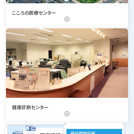
こころの医療センター
expand_circle_right
健康診断センター
expand_circle_right