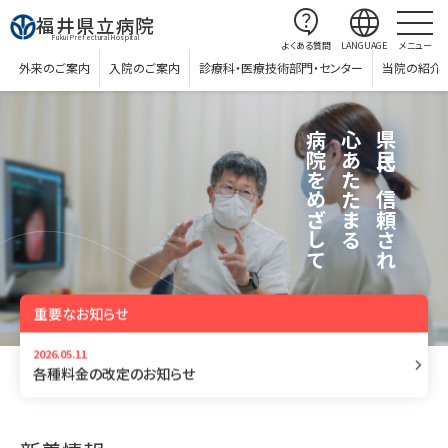
contact_support
language
福井県立病院
Fukui Prefectural Hospital
よくある質問
LANGUAGE
メニュー
外来のご案内
入院のご案内
診療科・医療技術部門・センター
当院の紹介
医療を提供
医療を提供
病院をめざして
病院をめざして
病院をめざして
より高度で質の高い
より高度で質の高い
心あたたまる
心あたたまる
心あたたまる
命を救うため
命を救うため
県民に信頼され
県民に信頼され
県民に信頼され
一人でも多くの
一人でも多くの
重要なお知らせ
写真協力：セントラルヘリコプ
2026.05.11
keyboard_arrow_right
ターサービス株式会社
各種料金の改定のお知らせ