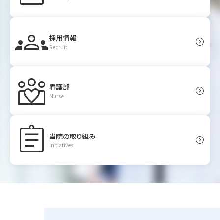
groups
採用情報
expand_circle_right
Recruit
diversity_4
看護部
expand_circle_right
Nurse
assignment
当院の取り組み
expand_circle_right
Initiatives