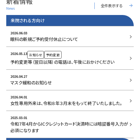
新着情報
arrow_forward
全件表示する
News
来院される方向け
2026.06.03
keyboard_arrow_right
眼科の新規ご予約受付休止について
2026.05.13
お知らせ
予約変更
keyboard_arrow_right
予約変更等（翌日以降）の電話は、午後におかけください
2026.04.27
keyboard_arrow_right
マスク緩和のお知らせ
2026.04.01
keyboard_arrow_right
女性専用外来は、令和８年３月末をもって終了いたしました。
2025.03.01
keyboard_arrow_right
令和7年4月からICクレジットカード決済時には暗証番号入力が
必須になります