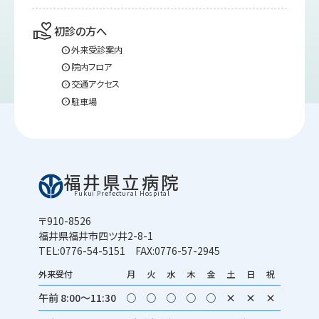
volunteer_activism
初診の方へ
expand_circle_right
外来受診案内
expand_circle_right
院内フロア
expand_circle_right
交通アクセス
expand_circle_right
駐車場
福井県立病院
Fukui Prefectural Hospital
〒910-8526
福井県福井市四ツ井2-8-1
TEL:0776-54-5151 FAX:0776-57-2945
外来受付
月
火
水
木
金
土
日
祝
午前 8:00～11:30
○
○
○
○
○
×
×
×