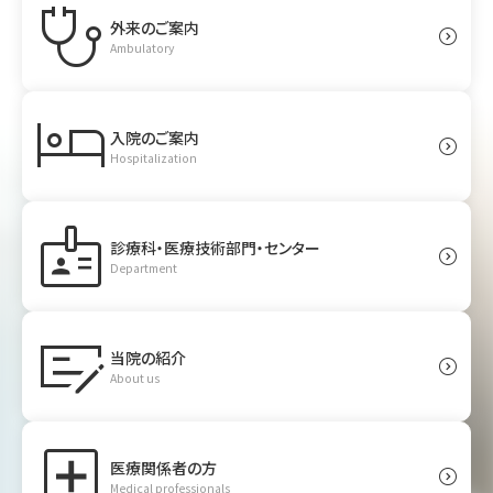
stethoscope
外来のご案内
expand_circle_right
Ambulatory
hotel
入院のご案内
expand_circle_right
Hospitalization
badge
診療科・医療技術部門・センター
expand_circle_right
Department
checkbook
当院の紹介
expand_circle_right
About us
local_hospital
医療関係者の方
expand_circle_right
Medical professionals