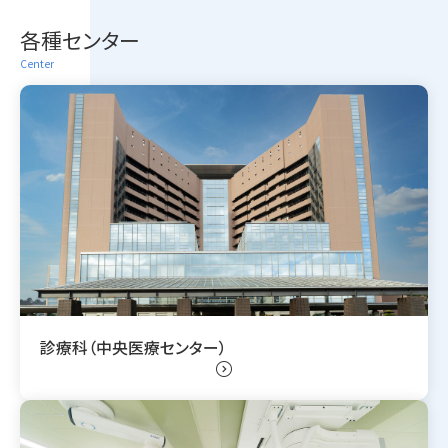
各種センター
Center
診療科（中央医療センター）
expand_circle_right