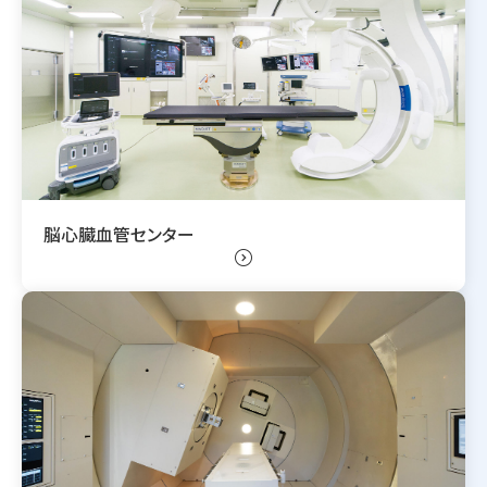
脳心臓血管センター
expand_circle_right