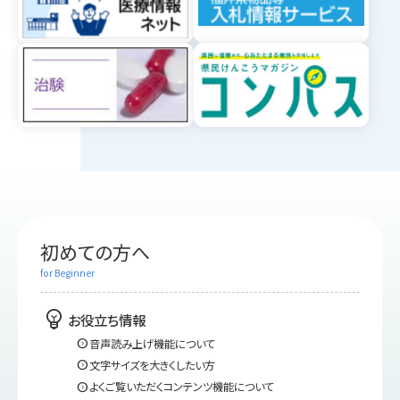
初めての方へ
for Beginner
emoji_objects
お役立ち情報
expand_circle_right
音声読み上げ機能について
expand_circle_right
文字サイズを大きくしたい方
expand_circle_right
よくご覧いただくコンテンツ機能について