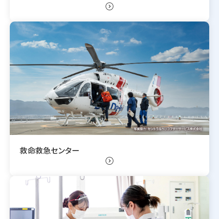
expand_circle_right
救命救急センター
expand_circle_right