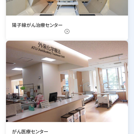
陽子線がん治療センター
expand_circle_right
がん医療センター