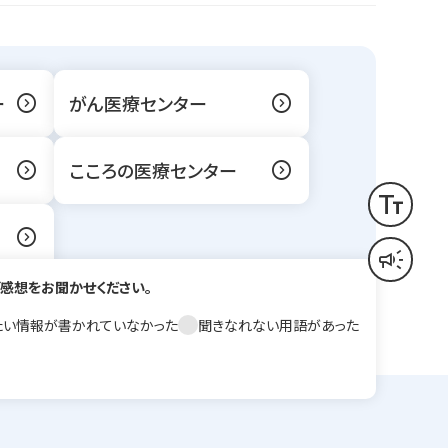
expand_circle_right
expand_circle_right
ー
がん医療センター
expand_circle_right
expand_circle_right
こころの医療センター
text_fields
文字サイズ変更
expand_circle_right
campaign
音声読み上げ
感想をお聞かせください。
たい情報が書かれていなかった
聞きなれない用語があった