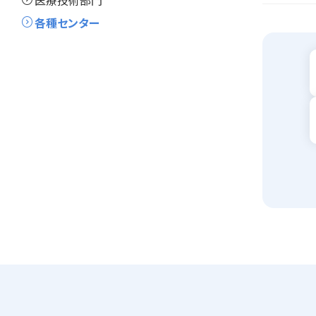
expand_circle_right
医療技術部門
expand_circle_right
各種センター