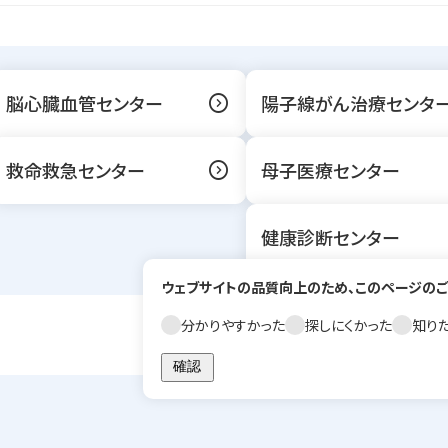
expand_circle_right
脳心臓血管センター
陽子線がん治療センタ
expand_circle_right
救命救急センター
母子医療センター
健康診断センター
ウェブサイトの品質向上のため、このページのご
分かりやすかった
探しにくかった
知り