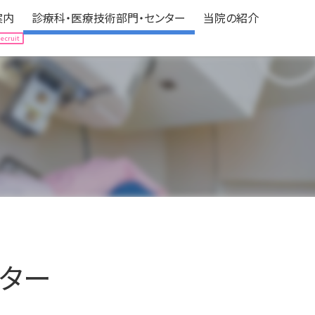
案内
診療科・医療技術部門・センター
当院の紹介
案内
診療科・医療技術部門・センター
当院の紹介
Hospitalization
Department
About us
される方へ
expand_circle_right
診療科（中央医療センター）
expand_circle_right
病院の情報
される方へ
expand_circle_right
医療技術部門
expand_circle_right
フロアマップ
の方へ
立ち情報
expand_circle_right
各種センター
expand_circle_right
アクセス
ニカルパス（標準診療計画）
expand_circle_right
認定・医療機関指定
expand_circle_right
みなさんの声
expand_circle_right
個人情報の保護
expand_circle_right
ボランティア募集
ター