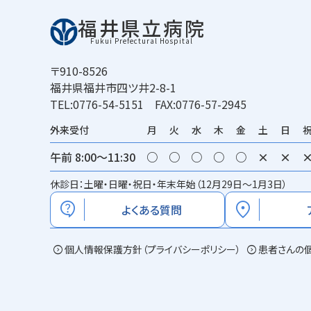
福井県立病院
Fukui Prefectural Hospital
〒910-8526
福井県福井市四ツ井2-8-1
TEL:0776-54-5151 FAX:0776-57-2945
外来受付
月
火
水
木
金
土
日
午前 8:00～11:30
○
○
○
○
○
×
×
休診日：土曜・日曜・祝日・年末年始（12月29日～1月3日）
contact_support
location_on
よくある質問
expand_circle_right
個人情報保護方針（プライバシーポリシー）
expand_circle_right
患者さんの