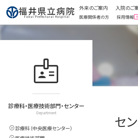
外来のご案内
入院のご
福井県立病院
医療関係者の方
採用情報
Fukui Prefectural Hospital
外来のご案内
入院のご
Ambulatory
badge
expand_circle_right
外来受診に来られる方へ
expand_circle_right
入院
expand_circle_right
予防接種について
expand_circle_right
面会
expand_circle_right
看護外来・ケアをご利用
expand_circle_right
お役
expand_circle_right
外来運営委員会
expand_circle_right
クリ
expand_circle_right
お役立ち情報
診療科・医療技術部門・センター
Department
セン
expand_circle_right
診療科（中央医療センター）