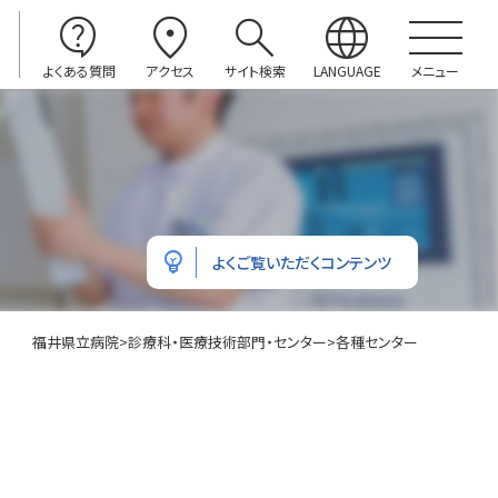
contact_support
location_on
search
language
よくある質問
アクセス
サイト検索
LANGUAGE
メニュー
emoji_objects
よくご覧いただくコンテンツ
福井県立病院
>
診療科・医療技術部門・センター
>
各種センター