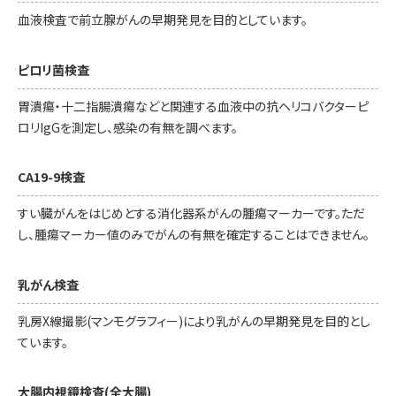
血液検査で前立腺がんの早期発見を目的としています。
ピロリ菌検査
胃潰瘍・十二指腸潰瘍などと関連する血液中の抗ヘリコバクターピ
ロリIgGを測定し、感染の有無を調べます。
CA19-9検査
すい臓がんをはじめとする消化器系がんの腫瘍マーカーです。ただ
し、腫瘍マーカー値のみでがんの有無を確定することはできません。
乳がん検査
乳房X線撮影(マンモグラフィー)により乳がんの早期発見を目的とし
ています。
大腸内視鏡検査(全大腸)