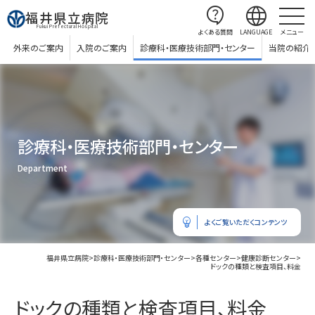
contact_support
language
福井県立病院
Fukui Prefectural Hospital
よくある質問
LANGUAGE
メニュー
外来のご案内
入院のご案内
診療科・医療技術部門・センター
当院の紹介
診療科・医療技術部門・センター
Department
emoji_objects
よくご覧いただくコンテンツ
福井県立病院
>
診療科・医療技術部門・センター
>
各種センター
>
健康診断センター
>
ドックの種類と検査項目、料金
ドックの種類と検査項目、料金