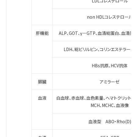
LDLコレステロール
non HDLコレステロール
肝機能
ALP、GOT、γ－GTP、血清総蛋白、血清蛋
LDH、総ビリルビン、コリンエステラーゼ
HBs抗原、HCV抗体
膵臓
アミラーゼ
血液
白血球、赤血球、血色素量、ヘマトクリット、血
MCH、MCHC、血液像
血液型 ABO・Rho(D)