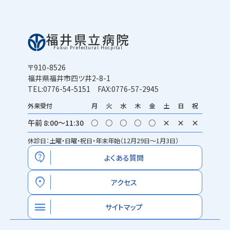
福井県立病院
Fukui Prefectural Hospital
〒910-8526
福井県福井市四ツ井2-8-1
TEL:0776-54-5151 FAX:0776-57-2945
外来受付
月
火
水
木
金
土
日
祝
午前 8:00～11:30
○
○
○
○
○
×
×
×
休診日：土曜・日曜・祝日・年末年始（12月29日～1月3日）
contact_support
よくある質問
location_on
アクセス
menu
サイトマップ