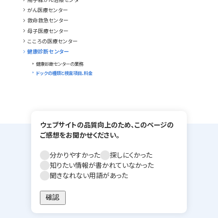
chevron_right
がん医療センター
chevron_right
救命救急センター
chevron_right
母子医療センター
chevron_right
こころの医療センター
chevron_right
健康診断センター
arrow_right
健康診断センターの業務
arrow_right
ドックの種類と検査項目、料金
ウェブサイトの品質向上のため、このページの
ご感想をお聞かせください。
分かりやすかった
探しにくかった
知りたい情報が書かれていなかった
聞きなれない用語があった