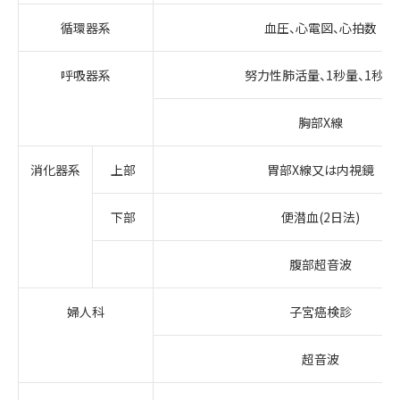
循環器系
血圧、心電図、心拍数
呼吸器系
努力性肺活量、1秒量、1秒率
胸部X線
消化器系
上部
胃部X線又は内視鏡
下部
便潜血(2日法)
腹部超音波
婦人科
子宮癌検診
超音波