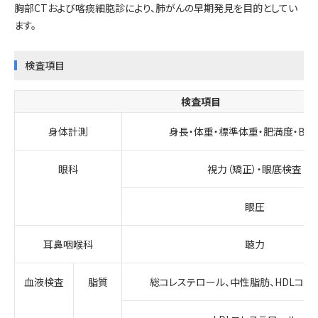
胸部CTおよび喀痰細胞診により、肺がんの早期発見を目的としてい
ます。
検査項目
検査項目
身体計測
身長・体重・標準体重・肥満度・BMI
眼科
視力（矯正）・眼底検査
眼圧
耳鼻咽喉科
聴力
血液検査
脂質
総コレステロール、中性脂肪、HDLコレ