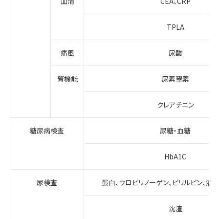
血清
CEA、CRP
TPLA
痛風
尿酸
腎機能
尿素窒素
クレアチニン
糖尿病検査
尿糖・血糖
HbA1C
尿検査
蛋白、ウロビリノーゲン、ビリルビン、潜血
沈渣