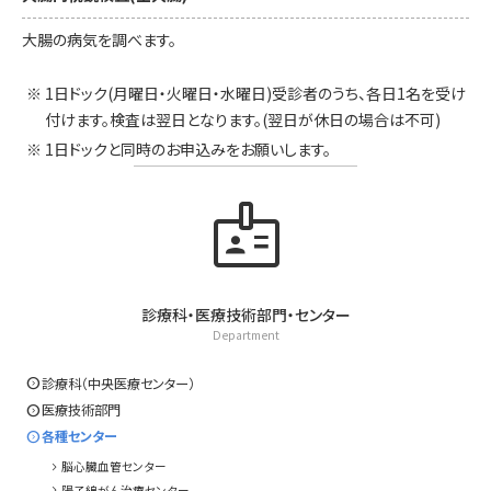
大腸の病気を調べます。
1日ドック(月曜日・火曜日・水曜日)受診者のうち、各日1名を受け
付けます。検査は翌日となります。(翌日が休日の場合は不可)
1日ドックと同時のお申込みをお願いします。
badge
診療科・医療技術部門・センター
Department
expand_circle_right
診療科（中央医療センター）
expand_circle_right
医療技術部門
expand_circle_right
各種センター
chevron_right
脳心臓血管センター
chevron_right
陽子線がん治療センター