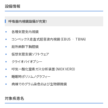
設備情報
呼吸器内視鏡設備が充実！
各種気管支内視鏡
コンベックス走査式超音波内視鏡（EBUS ‐ TBNA）
局所麻酔下胸腔鏡
仮想気管支鏡ソフトウェア
クライオバイオプシー
呼気一酸化窒素ガス分析装置（NIOX VERO）
睡眠時ポリソムノグラフィー
病棟でのグラム染色および生物顕微鏡
対象疾患名