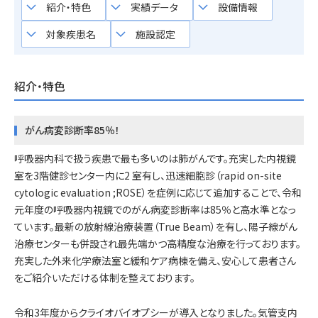
keyboard_arrow_down
keyboard_arrow_down
keyboard_arrow_down
紹介・特色
実績データ
設備情報
keyboard_arrow_down
keyboard_arrow_down
対象疾患名
施設認定
紹介・特色
がん病変診断率85％！
呼吸器内科で扱う疾患で最も多いのは肺がんです。充実した内視鏡
室を3階健診センター内に2 室有し、迅速細胞診（rapid on-site
cytologic evaluation ;ROSE）を症例に応じて追加することで、令和
元年度の呼吸器内視鏡でのがん病変診断率は85％と高水準となっ
ています。最新の放射線治療装置（True Beam）を有し、陽子線がん
治療センターも併設され最先端かつ高精度な治療を行っております。
充実した外来化学療法室と緩和ケア病棟を備え、安心して患者さん
をご紹介いただける体制を整えております。
令和3年度からクライオバイオプシーが導入となりました。気管支内