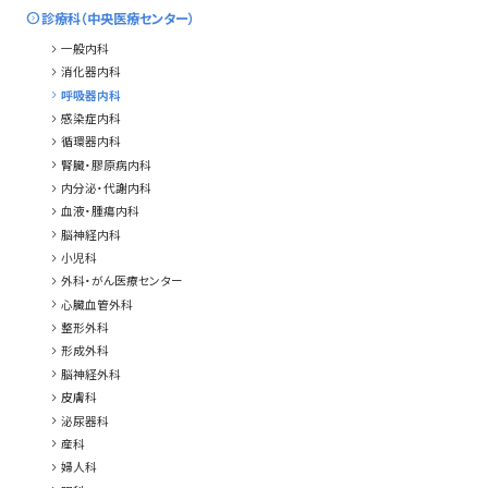
expand_circle_right
診療科（中央医療センター）
chevron_right
一般内科
chevron_right
消化器内科
chevron_right
呼吸器内科
chevron_right
感染症内科
chevron_right
循環器内科
chevron_right
腎臓・膠原病内科
chevron_right
内分泌・代謝内科
chevron_right
血液・腫瘍内科
chevron_right
脳神経内科
chevron_right
小児科
chevron_right
外科・がん医療センター
chevron_right
心臓血管外科
chevron_right
整形外科
chevron_right
形成外科
chevron_right
脳神経外科
chevron_right
皮膚科
chevron_right
泌尿器科
chevron_right
産科
chevron_right
婦人科