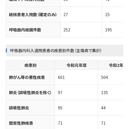
結核患者入院数（確定のみ）
27
15
呼吸器内視鏡件数
252
195
呼吸器内科入退院患者の疾患別件数（主傷病で集計）
疾患別
令和元年度
令和2年度
肺がん等の悪性疾患
601
504
肺炎（誤嚥性肺炎を除く）
97
135
誤嚥性肺炎
95
44
間質性肺疾患
71
71