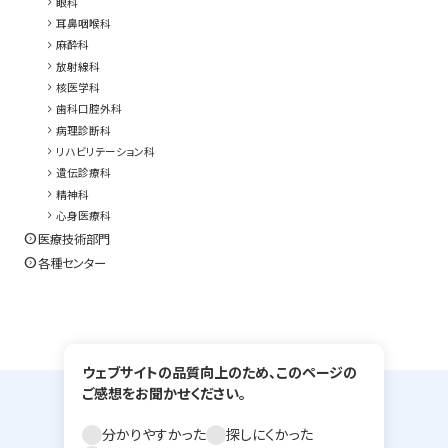
chevron_right
眼科
chevron_right
耳鼻咽喉科
chevron_right
麻酔科
chevron_right
放射線科
chevron_right
核医学科
chevron_right
歯科口腔外科
chevron_right
病理診断科
chevron_right
リハビリテーション科
chevron_right
遺伝診療科
chevron_right
精神科
chevron_right
心身医療科
expand_circle_right
医療技術部門
expand_circle_right
各種センター
ウェブサイトの品質向上のため、このページの
ご感想をお聞かせください。
分かりやすかった
探しにくかった