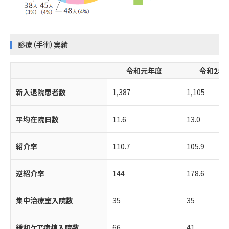
診療（手術）実績
令和元年度
令和2年
新入退院患者数
1,387
1,105
平均在院日数
11.6
13.0
紹介率
110.7
105.9
逆紹介率
144
178.6
集中治療室入院数
35
35
緩和ケア病棟入院数
66
41