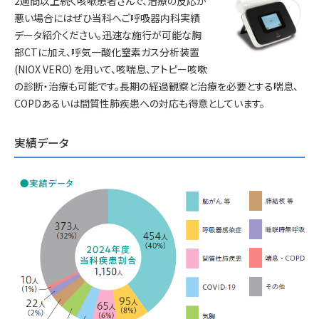
2週間以上続く咳嗽患者さんで、治療の反応が
悪い場合にはぜひ当科へご呼吸器内科実績
データ紹介ください。迅速な施行が可能な胸
部CTに加え、呼気一酸化窒素ガス分析装置
(NIOX VERO）を用いて、咳喘息、アトピー咳嗽
の診断・治療も可能です。長期の経過観察と治療を必要とする喘息、
COPDあるいは間質性肺疾患への対応も得意としています。
実績データ