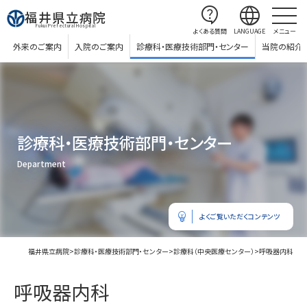
contact_support
language
福井県立病院
Fukui Prefectural Hospital
よくある質問
LANGUAGE
メニュー
外来のご案内
入院のご案内
診療科・医療技術部門・センター
当院の紹介
診療科・医療技術部門・センター
Department
emoji_objects
よくご覧いただくコンテンツ
福井県立病院
>
診療科・医療技術部門・センター
>
診療科（中央医療センター）
>
呼吸器内科
呼吸器内科