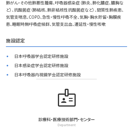
肺がん・その他肺悪性腫瘍、呼吸器感染症（肺炎、肺化膿症、膿胸な
ど）、抗酸菌症（肺結核、肺非結核性抗酸菌症など）、間質性肺疾患、
気管支喘息、COPD、急性・慢性呼吸不全、気胸・胸水貯留・胸膜疾
患、睡眠時無呼吸症候群、気管支出血、遷延性・慢性咳嗽
施設認定
日本呼吸器学会認定研修施設
日本感染症学会認定研修施設
日本呼吸器内視鏡学会認定研修施設
badge
診療科・医療技術部門・センター
Department