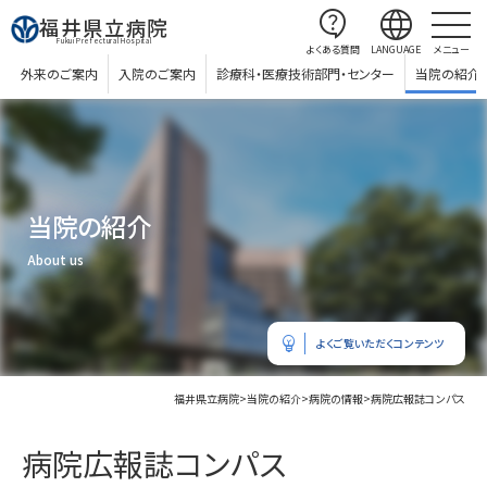
contact_support
language
福井県立病院
Fukui Prefectural Hospital
よくある質問
LANGUAGE
メニュー
外来のご案内
入院のご案内
診療科・医療技術部門・センター
当院の紹介
当院の紹介
About us
emoji_objects
よくご覧いただくコンテンツ
福井県立病院
>
当院の紹介
>
病院の情報
>
病院広報誌コンパス
病院広報誌コンパス