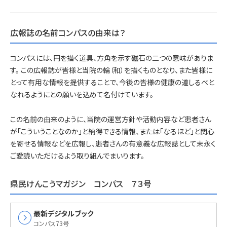
広報誌の名前コンパスの由来は？
コンパスには、円を描く道具、方角を示す磁石の二つの意味がありま
す。 この広報誌が皆様と当院の輪（和）を描くものとなり、また皆様に
とって有用な情報を提供することで、今後の皆様の健康の道しるべと
なれるようにとの願いを込めて名付けています。
この名前の由来のように、当院の運営方針や活動内容など患者さん
が「こういうことなのか」と納得できる情報、または「なるほど」と関心
を寄せる情報などを広報し、患者さんの有意義な広報誌として末永く
ご愛読いただけるよう取り組んでまいります。
県民けんこうマガジン コンパス ７３号
expand_circle_right
最新デジタルブック
コンパス73号