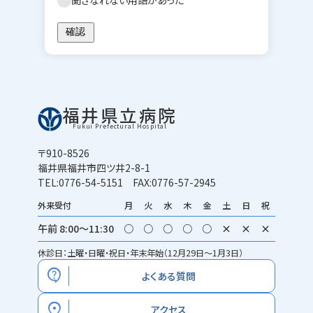
聞きなれない用語があった
福井県立病院
Fukui Prefectural Hospital
〒910-8526
福井県福井市四ツ井2-8-1
TEL:0776-54-5151 FAX:0776-57-2945
外来受付
月
火
水
木
金
土
日
祝
午前 8:00～11:30
○
○
○
○
○
×
×
×
休診日：土曜・日曜・祝日・年末年始（12月29日～1月3日）
contact_support
よくある質問
location_on
アクセス