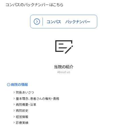
コンパスのバックナンバーはこちら
expand_circle_right
コンパス バックナンバー
checkbook
当院の紹介
About us
expand_circle_right
病院の情報
chevron_right
院長あいさつ
chevron_right
基本理念、患者さんの権利・責務
chevron_right
病院概要・沿革
chevron_right
病院前史
chevron_right
経営情報
chevron_right
診療実績