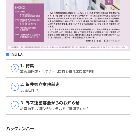
INDEX
expand_circle_right
１．特集
薬の専門家としてチーム医療を担う病院薬剤師
expand_circle_right
２．福井県立病院前史
２．冨田千代
expand_circle_right
３．外来運営部会からのお知らせ
診察順番お知らせシステムをご存知ですか？
バックナンバー