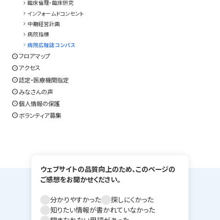
chevron_right
臨床倫理・臨床研究
chevron_right
インフォームドコンセント
chevron_right
中期経営計画
chevron_right
病院指標
chevron_right
病院広報誌コンパス
expand_circle_right
フロアマップ
expand_circle_right
アクセス
expand_circle_right
認定・医療機関指定
expand_circle_right
みなさんの声
expand_circle_right
個人情報の保護
expand_circle_right
ボランティア募集
ウェブサイトの品質向上のため、このページの
ご感想をお聞かせください。
分かりやすかった
探しにくかった
知りたい情報が書かれていなかった