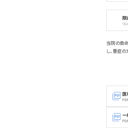
院
リ
当院の救命
し、重症の
picture_as_pdf
医
PD
picture_as_pdf
一
PD