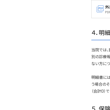
picture_as_pdf
外
PD
４．明
当院では、
別の診療報
ない方につ
明細書には
う場合のそ
（会計D）
５．保