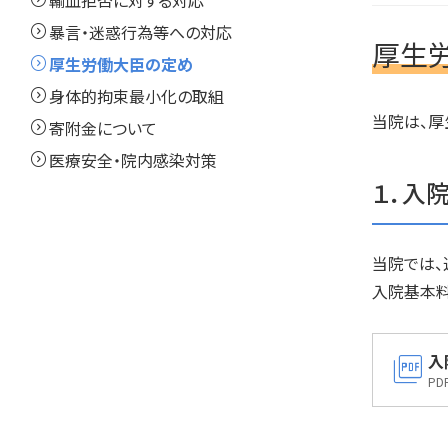
expand_circle_right
輸血拒否に対する対応
expand_circle_right
暴言・迷惑行為等への対応
厚生
expand_circle_right
厚生労働大臣の定め
expand_circle_right
身体的拘束最小化の取組
当院は、厚
expand_circle_right
寄附金について
expand_circle_right
医療安全・院内感染対策
１．入
当院では、
入院基本
picture_as_pdf
入
PD