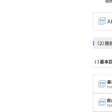
複
picture_as_pdf
入
（２）施
ⅰ）基本
picture_as_pdf
基
PD
picture_as_pdf
医
PD