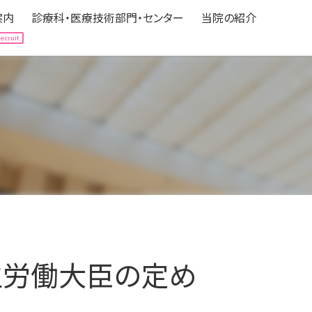
案内
診療科・医療技術部門・センター
当院の紹介
案内
診療科・医療技術部門・センター
当院の紹介
Hospitalization
Department
About us
される方へ
expand_circle_right
診療科（中央医療センター）
expand_circle_right
病院の情報
される方へ
expand_circle_right
医療技術部門
expand_circle_right
フロアマップ
の方へ
立ち情報
expand_circle_right
各種センター
expand_circle_right
アクセス
ニカルパス（標準診療計画）
expand_circle_right
認定・医療機関指定
expand_circle_right
みなさんの声
expand_circle_right
個人情報の保護
expand_circle_right
ボランティア募集
生労働大臣の定め