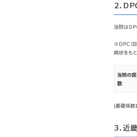
２．Ｄ
当院はＤＰ
※ＤＰＣ（
病状をもと
当院の医
数
(基礎係数1
３．近