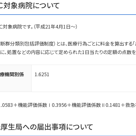
ＰＣ対象病院について
Ｃ対象病院です。（平成21年4月1日～）
診断群分類別包括評価制度）とは、医療行為ごとに料金を算出する「
に、処置などの内容に応じて定められた1日当たりの定額の点数を
療機関別係
1.6251
.0583＋機能評価係数Ⅰ0.3956＋機能評価係数Ⅱ0.1481＋救急補
畿厚生局への届出事項について