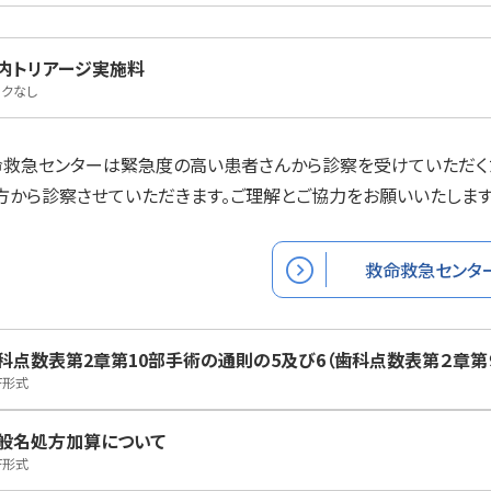
内トリアージ実施料
ンクなし
救急センターは緊急度の高い患者さんから診察を受けていただくた
方から診察させていただきます。ご理解とご協力をお願いいたします
expand_circle_right
救命救急センタ
科点数表第2章第10部手術の通則の5及び6（歯科点数表第２章第
F形式
般名処方加算について
F形式