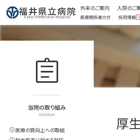
外来のご案内
入院のご
福井県立病院
医療関係者の方
採用情報
Fukui Prefectural Hospital
外来のご案内
入院のご
Ambulatory
assignment
expand_circle_right
外来受診に来られる方へ
expand_circle_right
入院
expand_circle_right
予防接種について
expand_circle_right
面会
expand_circle_right
看護外来・ケアをご利用
expand_circle_right
お役
expand_circle_right
外来運営委員会
expand_circle_right
クリ
expand_circle_right
お役立ち情報
当院の取り組み
Initiatives
厚
expand_circle_right
医療の質向上への取組