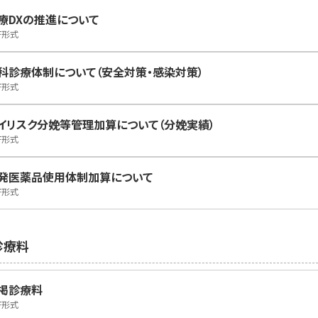
療DXの推進について
F形式
科診療体制について（安全対策・感染対策）
F形式
イリスク分娩等管理加算について（分娩実績）
F形式
発医薬品使用体制加算について
F形式
診療料
掲診療料
F形式