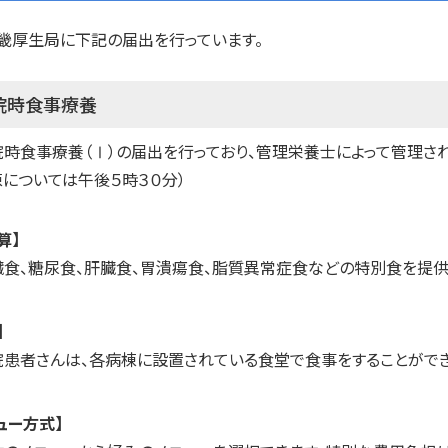
畿厚生局に下記の届出を行っています。
入院時食事療養
時食事療養（Ⅰ）の届出を行っており、管理栄養士によって管理さ
については午後５時３０分）
算】
臓食、糖尿食、肝臓食、胃潰瘍食、脂質異常症食などの特別食を提供
】
院患者さんは、各病棟に設置されている食堂で食事をすることができ
ュー方式】