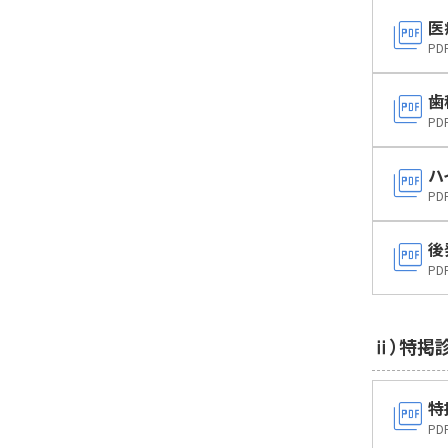
picture_as_pdf
医
PD
picture_as_pdf
歯
PD
picture_as_pdf
ハ
PD
picture_as_pdf
後
PD
ⅱ）特掲
picture_as_pdf
特
PD