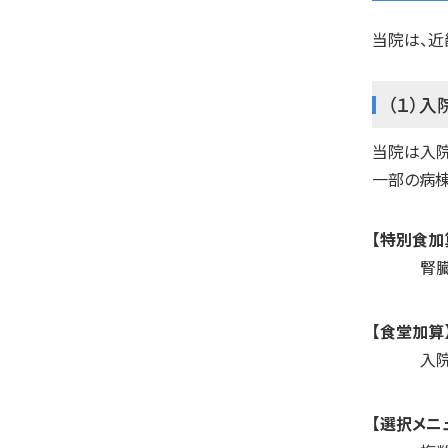
当院は、近
（１）
当院は入院
一部の病棟
【特別食加
腎
【食堂加算
入
【選択メニ