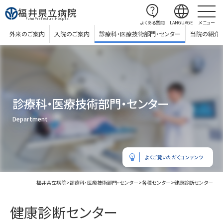
contact_support
language
福井県立病院
Fukui Prefectural Hospital
よくある質問
LANGUAGE
メニュー
外来のご案内
入院のご案内
診療科・医療技術部門・センター
当院の紹介
診療科・医療技術部門・センター
Department
emoji_objects
よくご覧いただくコンテンツ
福井県立病院
>
診療科・医療技術部門・センター
>
各種センター
>
健康診断センター
健康診断センター