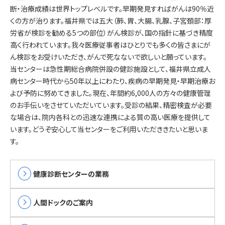
断・治療成績は世界トップレベルです。早期発見すればがんは90％近
くの方が治ります。福井県では五大（肺、胃、大腸、乳腺、子宮頚部：厚
労省が検診を勧める5つの部位）がん検診が、国の指針に基づき精度
高く行われています。我々医療従事者はひとりでも多くの皆さまにが
ん検診をお受けいただき、がんで死なないで欲しいと願っています。
当センターは急性期総合病院併設の健診施設として、福井県立成人
病センター時代から50年以上にわたり、疾病の早期発見・早期治療お
よび予防に努めてきました。現在、年間約6,000人の方々の健康管理
のお手伝いをさせていただいています。受診の結果、精密検査が必要
な場合は、院内各科との迅速な連携による質の高い医療を提供して
います。どうぞ安心して当センターをご利用いただききたいと思いま
す。
expand_circle_right
健康診断センターの業務
expand_circle_right
人間ドックのご案内