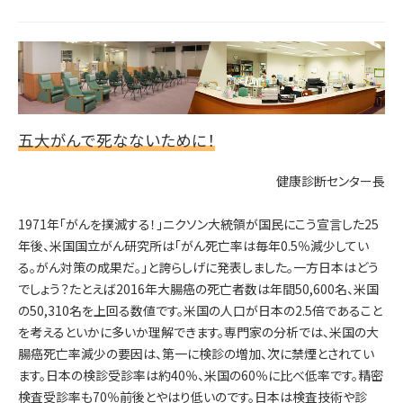
五大がんで死なないために！
健康診断センター長
1971年「がんを撲滅する！」ニクソン大統領が国民にこう宣言した25
年後、米国国立がん研究所は「がん死亡率は毎年0.5％減少してい
る。がん対策の成果だ。」と誇らしげに発表しました。一方日本はどう
でしょう？たとえば2016年大腸癌の死亡者数は年間50,600名、米国
の50,310名を上回る数値です。米国の人口が日本の2.5倍であること
を考えるといかに多いか理解できます。専門家の分析では、米国の大
腸癌死亡率減少の要因は、第一に検診の増加、次に禁煙とされてい
ます。日本の検診受診率は約40％、米国の60％に比べ低率です。精密
検査受診率も70％前後とやはり低いのです。日本は検査技術や診