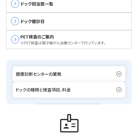
expand_circle_right
ドック担当医一覧
expand_circle_right
ドック健診日
expand_circle_right
PET検査のご案内
※PET検査は陽子線がん治療センターで行っています。
expand_circle_right
健康診断センターの業務
expand_circle_right
ドックの種類と検査項目、料金
badge