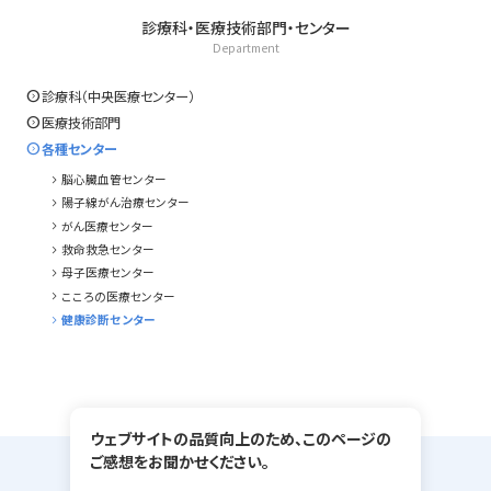
診療科・医療技術部門・センター
Department
expand_circle_right
診療科（中央医療センター）
expand_circle_right
医療技術部門
expand_circle_right
各種センター
chevron_right
脳心臓血管センター
chevron_right
陽子線がん治療センター
chevron_right
がん医療センター
chevron_right
救命救急センター
chevron_right
母子医療センター
chevron_right
こころの医療センター
chevron_right
健康診断センター
ウェブサイトの品質向上のため、このページの
ご感想をお聞かせください。