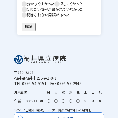
分かりやすかった
探しにくかった
知りたい情報が書かれていなかった
聞きなれない用語があった
福井県立病院
Fukui Prefectural Hospital
〒910-8526
福井県福井市四ツ井2-8-1
TEL:0776-54-5151 FAX:0776-57-2945
外来受付
月
火
水
木
金
土
日
祝
午前 8:00～11:30
○
○
○
○
○
×
×
×
休診日：土曜・日曜・祝日・年末年始（12月29日～1月3日）