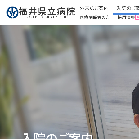
外来のご案内
入院のご
福井県立病院
医療関係者の方
採用情報
Fukui Prefectural Hospital
外来のご案内
入院のご
Ambulatory
expand_circle_right
外来受診に来られる方へ
expand_circle_right
入院
expand_circle_right
予防接種について
expand_circle_right
面会
expand_circle_right
看護外来・ケアをご利用
expand_circle_right
お役
expand_circle_right
外来運営委員会
expand_circle_right
クリ
expand_circle_right
お役立ち情報
入院のご案内