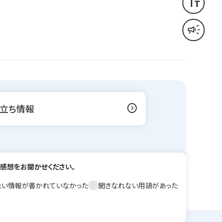
text_fields
文字サイズ変更
campaign
音声読み上げ
expand_circle_right
立ち情報
感想をお聞かせください。
たい情報が書かれていなかった
聞きなれない用語があった