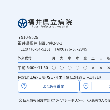
福井県立病院
Fukui Prefectural Hospital
〒910-8526
福井県福井市四ツ井2-8-1
TEL:0776-54-5151 FAX:0776-57-2945
外来受付
月
火
水
木
金
土
日
午前 8:00～11:30
○
○
○
○
○
×
×
休診日：土曜・日曜・祝日・年末年始（12月29日～1月3日）
contact_support
location_on
よくある質問
expand_circle_right
個人情報保護方針（プライバシーポリシー）
expand_circle_right
患者さんの