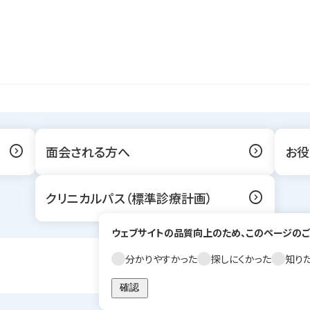
expand_circle_right
expand_circle_right
面会される方へ
お役
expand_circle_right
クリニカルパス（標準診療計画）
ウェブサイトの品質向上のため、このページのご
分かりやすかった
探しにくかった
知り