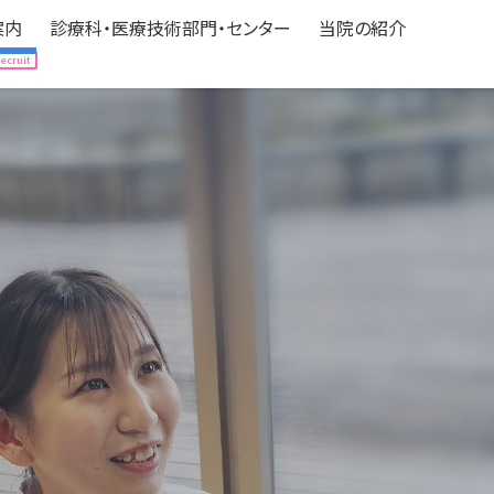
案内
診療科・医療技術部門・センター
当院の紹介
案内
診療科・医療技術部門・センター
当院の紹介
Hospitalization
Department
About us
される方へ
expand_circle_right
診療科（中央医療センター）
expand_circle_right
病院の情報
される方へ
expand_circle_right
医療技術部門
expand_circle_right
フロアマップ
の方へ
立ち情報
expand_circle_right
各種センター
expand_circle_right
アクセス
ニカルパス（標準診療計画）
expand_circle_right
認定・医療機関指定
expand_circle_right
みなさんの声
expand_circle_right
個人情報の保護
expand_circle_right
ボランティア募集