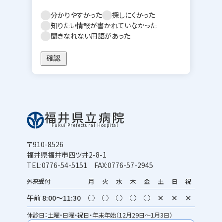
分かりやすかった
探しにくかった
知りたい情報が書かれていなかった
聞きなれない用語があった
福井県立病院
Fukui Prefectural Hospital
〒910-8526
福井県福井市四ツ井2-8-1
TEL:0776-54-5151 FAX:0776-57-2945
外来受付
月
火
水
木
金
土
日
祝
午前 8:00～11:30
○
○
○
○
○
×
×
×
休診日：土曜・日曜・祝日・年末年始（12月29日～1月3日）