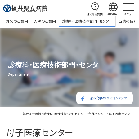
contact_support
language
福井県立病院
Fukui Prefectural Hospital
よくある質問
LANGUAGE
メニュー
外来のご案内
入院のご案内
診療科・医療技術部門・センター
当院の紹介
診療科・医療技術部門・センター
Department
emoji_objects
よくご覧いただくコンテンツ
福井県立病院
>
診療科・医療技術部門・センター
>
各種センター
>
母子医療センター
母子医療センター