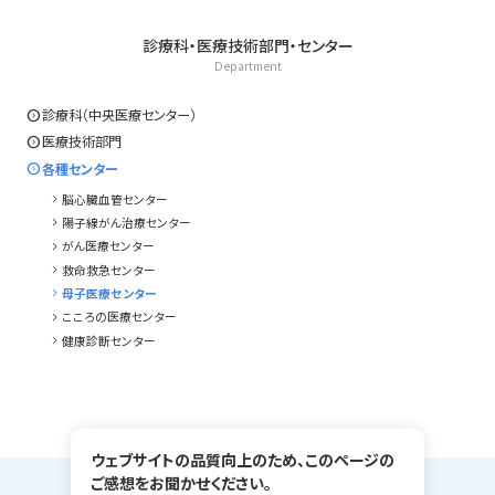
診療科・医療技術部門・センター
Department
expand_circle_right
診療科（中央医療センター）
expand_circle_right
医療技術部門
expand_circle_right
各種センター
chevron_right
脳心臓血管センター
chevron_right
陽子線がん治療センター
chevron_right
がん医療センター
chevron_right
救命救急センター
chevron_right
母子医療センター
chevron_right
こころの医療センター
chevron_right
健康診断センター
ウェブサイトの品質向上のため、このページの
ご感想をお聞かせください。