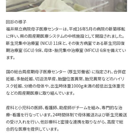
回診の様子
福井県立病院母子医療センターは、平成16年5月の病院の新築移転
に伴い、県の周産期医療システムの中核施設として開設されました。
新生児集中治療室（NICU）11床と、その後方病室である新生児回復
期治療室（GCU）9床、母体・胎児集中治療室（MFICU）6床を備えてい
ます。
国の総合周産期母子医療センター（厚生労働省）に指定され、合併症
妊娠、多胎妊娠、切迫流早産、胎盤位置異常、胎児異常などのハイリ
スク妊娠、分娩の母体や、出生時体重1000g未満の超低出生体重児
などの周産期医療に取り組んでいます。
産科と小児科の医師、看護師、助産師がチームを組み、専門的な治
療・看護を行なっています。24時間体制で母体搬送および新生児搬送
の受け入れを行い、他診療科と密接な連携を取りながら、高度で総
合的な医療を提供しています。