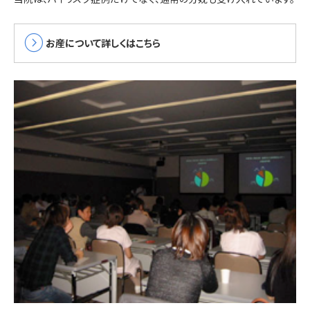
expand_circle_right
お産について詳しくはこちら