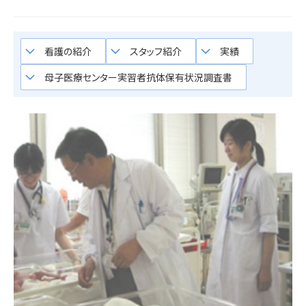
keyboard_arrow_down
keyboard_arrow_down
keyboard_arrow_down
看護の紹介
スタッフ紹介
実績
keyboard_arrow_down
母子医療センター実習者抗体保有状況調査書