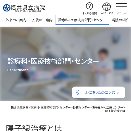
contact_support
language
福井県立病院
Fukui Prefectural Hospital
よくある質問
LANGUAGE
メニュー
外来のご案内
入院のご案内
診療科・医療技術部門・センター
当院の紹介
診療科・医療技術部門・センター
Department
emoji_objects
よくご覧いただくコンテンツ
福井県立病院
>
診療科・医療技術部門・センター
>
各種センター
>
陽子線がん治療センター
>
陽子線治療とは
陽子線治療とは