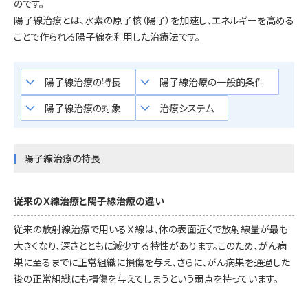
のです。
陽子線治療とは、水素の原子核（陽子）を加速し、エネルギーを高める
ことで作られる陽子線を利用した治療法です。
keyboard_arrow_down
keyboard_arrow_down
陽子線治療の特長
陽子線治療の一般的条件
keyboard_arrow_down
keyboard_arrow_down
陽子線治療の対象
治療システム
陽子線治療の特長
従来のＸ線治療と陽子線治療の違い
従来の放射線治療で用いるＸ線は、体の表面近くで放射線量が最も
大きくなり、深さとともに減少する特性があります。このため、がん病
巣に至るまでに正常組織に損傷を与え、さらに、がん病巣を通過した
後の正常組織にも損傷を与えてしまうという弱点を持っています。