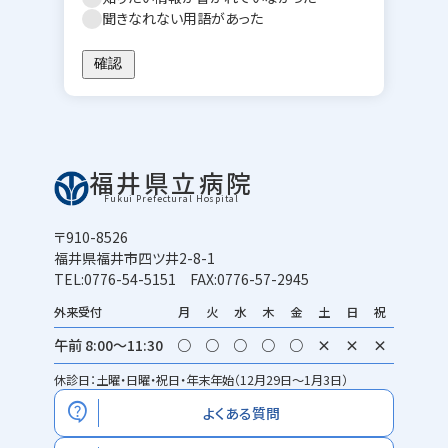
聞きなれない用語があった
福井県立病院
Fukui Prefectural Hospital
〒910-8526
福井県福井市四ツ井2-8-1
TEL:0776-54-5151 FAX:0776-57-2945
外来受付
月
火
水
木
金
土
日
祝
午前 8:00～11:30
○
○
○
○
○
×
×
×
休診日：土曜・日曜・祝日・年末年始（12月29日～1月3日）
contact_support
よくある質問