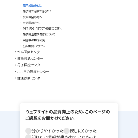
arrow_right
陽子線治療とは
arrow_right
陽子線で治療できるがん
arrow_right
受診希望の方へ
arrow_right
主治医の方へ
arrow_right
PET（FDG-PET/CT）検査のご案内
arrow_right
陽子線治療研究所について
arrow_right
実施中の臨床研究
arrow_right
施設概要・アクセス
chevron_right
がん医療センター
chevron_right
救命救急センター
chevron_right
母子医療センター
chevron_right
こころの医療センター
chevron_right
健康診断センター
ウェブサイトの品質向上のため、このページの
ご感想をお聞かせください。
分かりやすかった
探しにくかった
知りたい情報が書かれていなかった