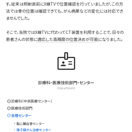
す。従来は照射直前にX線TVで位置確認を行っていましたが、この方
法では骨の位置は確認できても、がん病巣などの変化には対応でき
ませんでした。
そこで、当院ではX線TVに代わってCT装置を利用することで、日々の
患者さんの状態に適応した高精度の位置決めが可能になりました。
badge
診療科・医療技術部門・センター
Department
expand_circle_right
診療科（中央医療センター）
expand_circle_right
医療技術部門
expand_circle_right
各種センター
chevron_right
脳心臓血管センター
chevron_right
陽子線がん治療センター