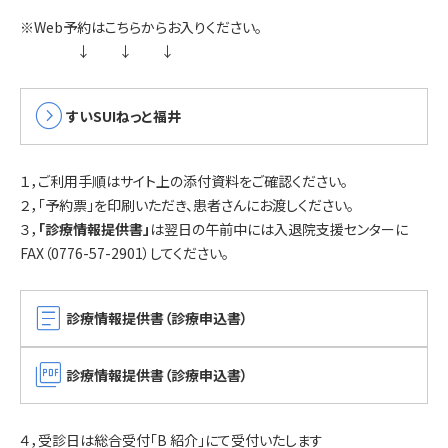
※Web予約はこちらからお入りください。
↓ ↓ ↓
expand_circle_right
すいSUIねっと福井
１，ご利用手順はサイト上の添付資料をご確認ください。
２，「予約票」を印刷いただき、患者さんにお渡しください。
３，
「診療情報提供書」
は翌日の午前中には入退院支援センターに
FAX（0776-57-2901）してください。
article
診療情報提供書（診療申込書）
picture_as_pdf
診療情報提供書（診療申込書）
４，受診日は総合受付「B 紹介」にて受付いたします