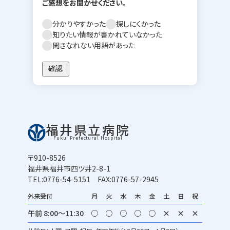
ご感想をお聞かせください。
分かりやすかった
探しにくかった
知りたい情報が書かれていなかった
聞きなれない用語があった
福井県立病院
Fukui Prefectural Hospital
〒910-8526
福井県福井市四ツ井2-8-1
TEL:0776-54-5151 FAX:0776-57-2945
外来受付
月
火
水
木
金
土
日
祝
午前 8:00～11:30
○
○
○
○
○
×
×
×