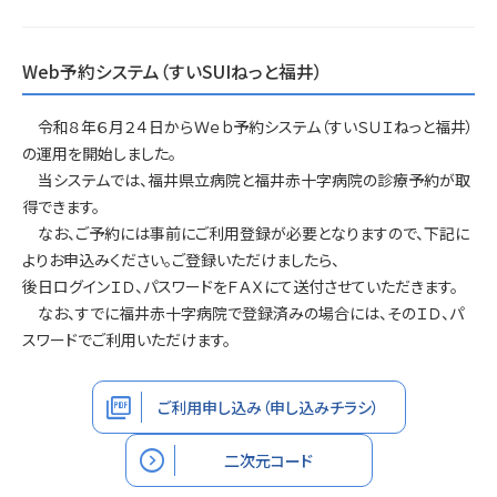
Web予約システム（すいSUIねっと福井）
令和８年６月２４日からＷｅｂ予約システム（すいＳＵＩねっと福井）
の運用を開始しました。
当システムでは、福井県立病院と福井赤十字病院の診療予約が取
得できます。
なお、ご予約には事前にご利用登録が必要となりますので、下記に
よりお申込みください。ご登録いただけましたら、
後日ログインＩＤ、パスワードをＦＡＸにて送付させていただきます。
なお、すでに福井赤十字病院で登録済みの場合には、そのＩＤ、パ
スワードでご利用いただけます。
picture_as_pdf
ご利用申し込み（申し込みチラシ）
expand_circle_right
二次元コード