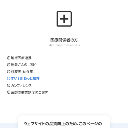
local_hospital
医療関係者の方
Medical professionals
expand_circle_right
地域医療連携
expand_circle_right
患者さんのご紹介
expand_circle_right
診療表（紹介用）
expand_circle_right
すいSUIねっと福井
expand_circle_right
カンファレンス
expand_circle_right
医師の兼業制度のご案内
ウェブサイトの品質向上のため、このページの