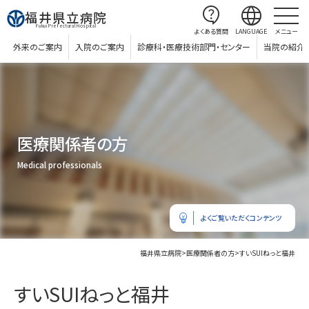
contact_support
language
福井県立病院
Fukui Prefectural Hospital
よくある質問
LANGUAGE
メニュー
外来のご案内
入院のご案内
診療科・医療技術部門・センター
当院の紹介
医療関係者の方
Medical professionals
emoji_objects
よくご覧いただくコンテンツ
福井県立病院
>
医療関係者の方
>
すいSUIねっと福井
すいSUIねっと福井