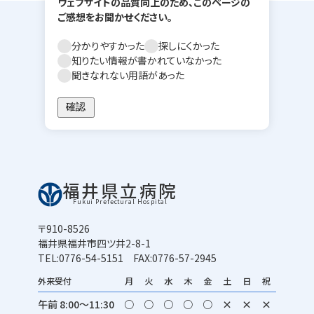
ウェブサイトの品質向上のため、このページの
ご感想をお聞かせください。
分かりやすかった
探しにくかった
知りたい情報が書かれていなかった
聞きなれない用語があった
福井県立病院
Fukui Prefectural Hospital
〒910-8526
福井県福井市四ツ井2-8-1
TEL:0776-54-5151 FAX:0776-57-2945
外来受付
月
火
水
木
金
土
日
祝
午前 8:00～11:30
○
○
○
○
○
×
×
×