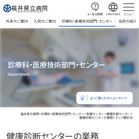
contact_support
language
福井県立病院
Fukui Prefectural Hospital
よくある質問
LANGUAGE
メニュー
外来のご案内
入院のご案内
診療科・医療技術部門・センター
当院の紹介
診療科・医療技術部門・センター
Department
emoji_objects
よくご覧いただくコンテンツ
福井県立病院
>
診療科・医療技術部門・センター
>
各種センター
>
健康診断センター
>
健康診断センターの業務
> ドック健診日
健康診断センターの業務