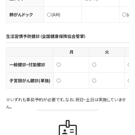
肺がんドック
○(AM)
○(AM
生活習慣予防健診（全国健康保険協会管掌）
月
火
一般健診・付加健診
○
○
○
子宮頸がん健診(単独)
○
○
○
※いずれも事前予約が必要です。なお、祝日・土日は実施していませ
ん。
badge