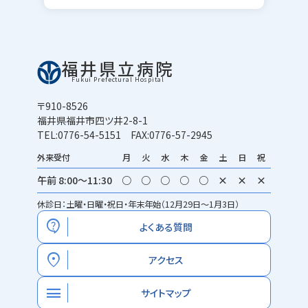
福井県立病院
Fukui Prefectural Hospital
〒910-8526
福井県福井市四ツ井2-8-1
TEL:0776-54-5151 FAX:0776-57-2945
外来受付
月
火
水
木
金
土
日
祝
午前 8:00～11:30
○
○
○
○
○
×
×
×
休診日：土曜・日曜・祝日・年末年始（12月29日～1月3日）
contact_support
よくある質問
location_on
アクセス
menu
サイトマップ