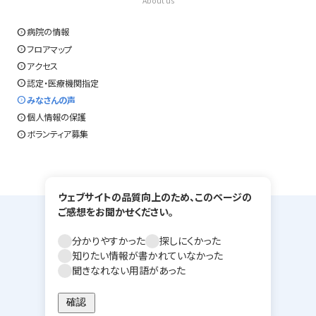
About us
expand_circle_right
病院の情報
expand_circle_right
フロアマップ
expand_circle_right
アクセス
expand_circle_right
認定・医療機関指定
expand_circle_right
みなさんの声
expand_circle_right
個人情報の保護
expand_circle_right
ボランティア募集
ウェブサイトの品質向上のため、このページの
ご感想をお聞かせください。
分かりやすかった
探しにくかった
知りたい情報が書かれていなかった
聞きなれない用語があった