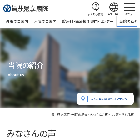
contact_support
language
福井県立病院
Fukui Prefectural Hospital
よくある質問
LANGUAGE
メニュー
外来のご案内
入院のご案内
診療科・医療技術部門・センター
当院の紹介
当院の紹介
About us
emoji_objects
よくご覧いただくコンテンツ
福井県立病院
>
当院の紹介
>
みなさんの声
> よく寄せられる声
みなさんの声