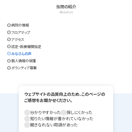
当院の紹介
About us
expand_circle_right
病院の情報
expand_circle_right
フロアマップ
expand_circle_right
アクセス
expand_circle_right
認定・医療機関指定
expand_circle_right
みなさんの声
expand_circle_right
個人情報の保護
expand_circle_right
ボランティア募集
ウェブサイトの品質向上のため、このページの
ご感想をお聞かせください。
分かりやすかった
探しにくかった
知りたい情報が書かれていなかった
聞きなれない用語があった