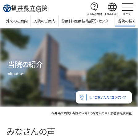
contact_support
language
福井県立病院
Fukui Prefectural Hospital
よくある質問
LANGUAGE
メニュー
外来のご案内
入院のご案内
診療科・医療技術部門・センター
当院の紹介
当院の紹介
About us
emoji_objects
よくご覧いただくコンテンツ
福井県立病院
>
当院の紹介
>
みなさんの声
> 患者満足度調査
みなさんの声