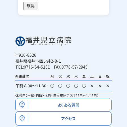
福井県立病院
Fukui Prefectural Hospital
〒910-8526
福井県福井市四ツ井2-8-1
TEL:0776-54-5151 FAX:0776-57-2945
外来受付
月
火
水
木
金
土
日
祝
午前 8:00～11:30
○
○
○
○
○
×
×
×
休診日：土曜・日曜・祝日・年末年始（12月29日～1月3日）
contact_support
よくある質問
location_on
アクセス