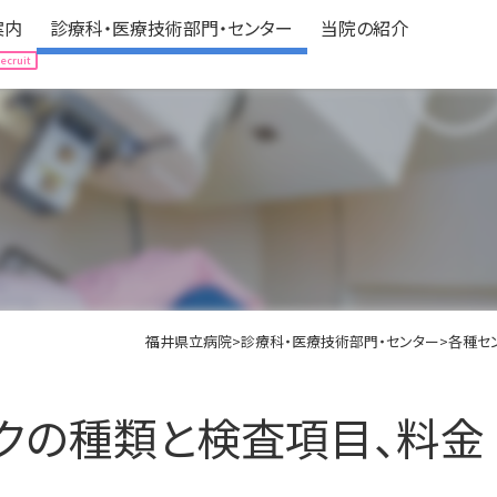
案内
診療科・医療技術部門・センター
当院の紹介
案内
診療科・医療技術部門・センター
当院の紹介
Hospitalization
Department
About us
される方へ
expand_circle_right
診療科（中央医療センター）
expand_circle_right
病院の情報
される方へ
expand_circle_right
医療技術部門
expand_circle_right
フロアマップ
の方へ
立ち情報
expand_circle_right
各種センター
expand_circle_right
アクセス
ニカルパス（標準診療計画）
expand_circle_right
認定・医療機関指定
expand_circle_right
みなさんの声
福井県立病院
>
診療科・医療技術部門・センター
>
各種セ
expand_circle_right
個人情報の保護
expand_circle_right
ボランティア募集
クの種類と検査項目、料金