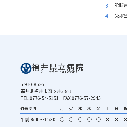
診断書
受診
福井県立病院
Fukui Prefectural Hospital
〒910-8526
福井県福井市四ツ井2-8-1
TEL:0776-54-5151 FAX:0776-57-2945
外来受付
月
火
水
木
金
土
日
午前 8:00～11:30
○
○
○
○
○
×
×