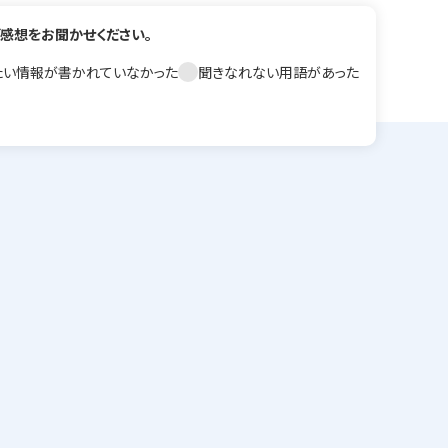
 診断書は窓口にてご本人に手渡しとなります。
感想をお聞かせください。
血液検査がある場合、朝は絶食でお願いします。
たい情報が書かれていなかった
聞きなれない用語があった