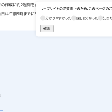
の作成に約2週間を要しますので、お早めにお申し込みください。
ウェブサイトの品質向上のため、このページのご
当日は午前9時までに3階健康診断センターへ直接お越しください。
分かりやすかった
探しにくかった
知り
祝
×