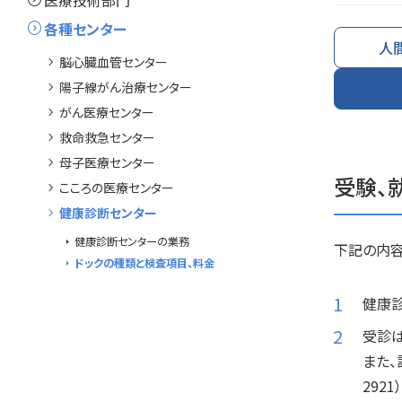
expand_circle_right
医療技術部門
expand_circle_right
各種センター
人
chevron_right
脳心臓血管センター
chevron_right
陽子線がん治療センター
chevron_right
がん医療センター
chevron_right
救命救急センター
chevron_right
母子医療センター
受験、
chevron_right
こころの医療センター
chevron_right
健康診断センター
arrow_right
健康診断センターの業務
下記の内容
arrow_right
ドックの種類と検査項目、料金
健康
受診は
また、
2921）