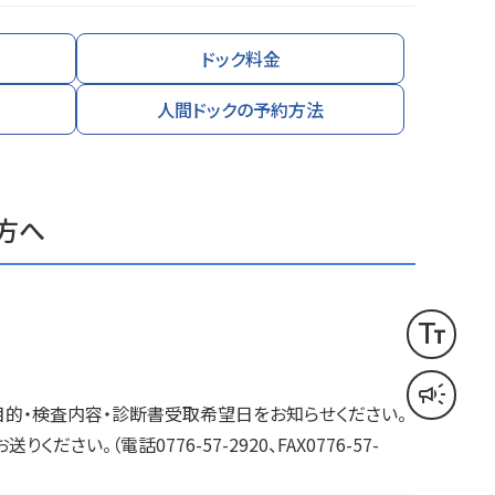
ドック料金
人間ドックの予約方法
方へ
text_fields
文字サイズ変更
campaign
音声読み上げ
目的・検査内容・診断書受取希望日をお知らせください。
。（電話0776-57-2920、FAX0776-57-