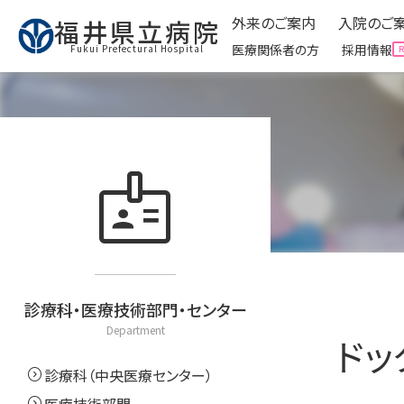
外来のご案内
入院のご
福井県立病院
医療関係者の方
採用情報
Fukui Prefectural Hospital
外来のご案内
入院のご
Ambulatory
badge
expand_circle_right
外来受診に来られる方へ
expand_circle_right
入院
expand_circle_right
予防接種について
expand_circle_right
面会
expand_circle_right
看護外来・ケアをご利用
expand_circle_right
お役
expand_circle_right
外来運営委員会
expand_circle_right
クリ
expand_circle_right
お役立ち情報
診療科・医療技術部門・センター
Department
ドッ
expand_circle_right
診療科（中央医療センター）