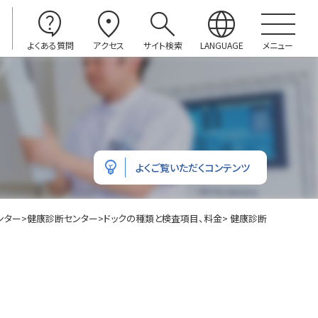
contact_support
location_on
search
language
よくある質問
アクセス
サイト検索
LANGUAGE
メニュー
emoji_objects
よくご覧いただくコンテンツ
ンター
>
健康診断センター
>
ドックの種類と検査項目、料金
> 健康診断