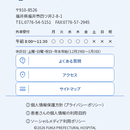
〒910-8526
福井県福井市四ツ井2-8-1
TEL:0776-54-5151 FAX:0776-57-2945
外来受付
月
火
水
木
金
土
日
祝
午前 8:00～11:30
○
○
○
○
○
×
×
×
休診日：土曜・日曜・祝日・年末年始（12月29日～1月3日）
contact_support
よくある質問
location_on
アクセス
menu
サイトマップ
expand_circle_right
個人情報保護方針（プライバシーポリシー）
expand_circle_right
患者さんの個人情報の利用目的
expand_circle_right
ソーシャルメディア利用ポリシー
©2026 FUKUI PREFECTURAL HOSPITAL