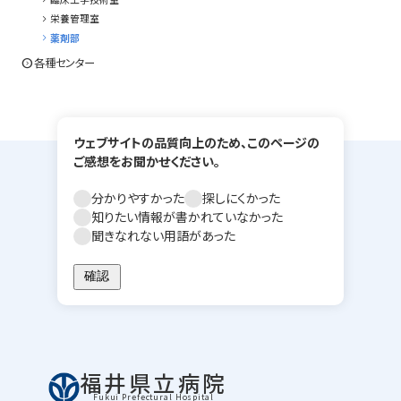
chevron_right
栄養管理室
chevron_right
薬剤部
expand_circle_right
各種センター
ウェブサイトの品質向上のため、このページの
ご感想をお聞かせください。
分かりやすかった
探しにくかった
知りたい情報が書かれていなかった
聞きなれない用語があった
福井県立病院
Fukui Prefectural Hospital