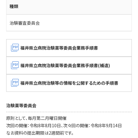
種類
治験審査委員会
picture_as_pdf
福井県立病院治験薬等委員会業務手順書
picture_as_pdf
福井県立病院治験薬等委員会業務手順書(補遺)
picture_as_pdf
福井県立病院治験等の情報を公開するための手順書
治験薬等委員会
原則として、毎月第二月曜日開催
次回の開催：令和8年8月10日、次々回の開催：令和8年9月14日
なお資料の提出期限は2週間前です。