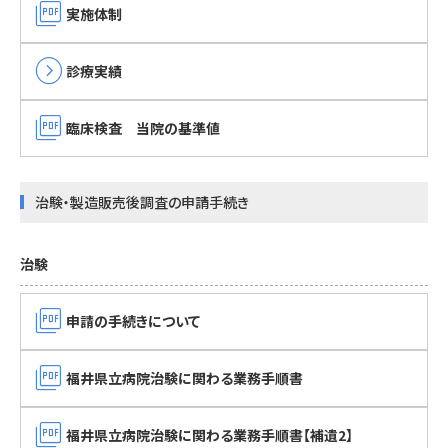
picture_as_pdf
実施体制
expand_circle_right
診療実績
picture_as_pdf
臨床検査 当院の基準値
治験・製造販売後調査の申請手続き
治験
picture_as_pdf
申請の手続きについて
picture_as_pdf
福井県立病院治験に関わる業務手順書
picture_as_pdf
福井県立病院治験に関わる業務手順書【補遺2】