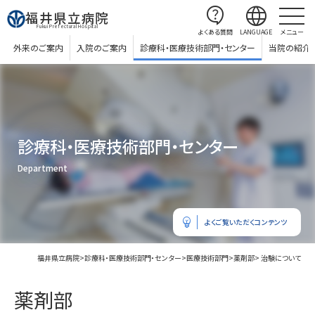
contact_support
language
福井県立病院
Fukui Prefectural Hospital
よくある質問
LANGUAGE
メニュー
外来のご案内
入院のご案内
診療科・医療技術部門・センター
当院の紹介
診療科・医療技術部門・センター
Department
emoji_objects
よくご覧いただくコンテンツ
福井県立病院
>
診療科・医療技術部門・センター
>
医療技術部門
>
薬剤部
> 治験について
薬剤部