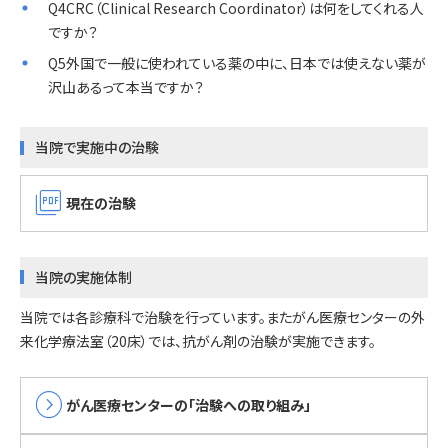
Q4CRC（Clinical Research Coordinator）は何をしてくれる人
ですか？
Q5外国で一般に使われている薬の中に、日本では使えない薬が
沢山あるって本当ですか？
当院で実施中の治験
picture_as_pdf
現在の治験
当院の実施体制
当院では各診療科で治験を行っています。またがん医療センターの外
来化学療法室（20床）では、抗がん剤の治験が実施できます。
expand_circle_right
がん医療センターの「治験への取り組み」