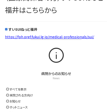
福井はこちらから
すいSUIねっと福井
https://fph.pref.fukui.lg.jp/medical-professionals/sui/
Info
病院からのお知らせ
News
expand_circle_right
すべてを表示
expand_circle_right
来院される方向け
expand_circle_right
お知らせ
expand_circle_right
ホットニュース