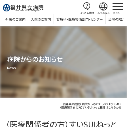
contact_support
language
福井県立病院
Fukui Prefectural Hospital
よくある質問
LANGUAGE
メニュー
外来のご案内
入院のご案内
診療科・医療技術部門・センター
当院の紹介
病院からのお知らせ
News
福井県立病院
>
病院からのお知らせ
>
お知らせ
>
（医療関係者の方）すいSUIねっと福井はこちらから
（医療関係者の方）すいSUIねっと