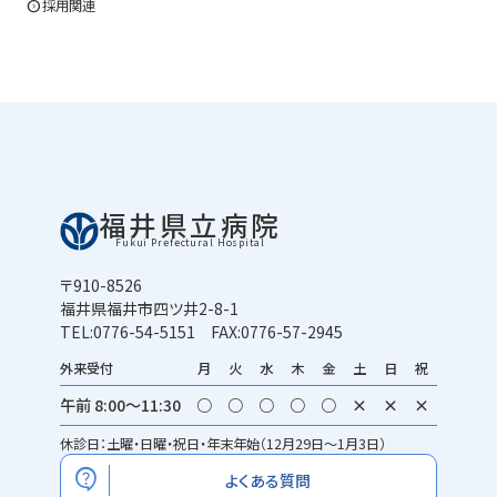
expand_circle_right
採用関連
福井県立病院
Fukui Prefectural Hospital
〒910-8526
福井県福井市四ツ井2-8-1
TEL:0776-54-5151 FAX:0776-57-2945
外来受付
月
火
水
木
金
土
日
祝
午前 8:00～11:30
○
○
○
○
○
×
×
×
休診日：土曜・日曜・祝日・年末年始（12月29日～1月3日）
contact_support
よくある質問