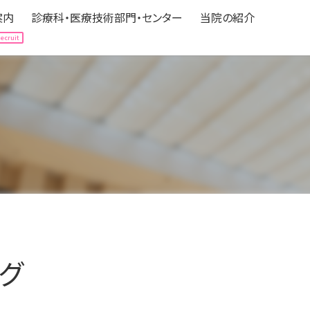
案内
診療科・医療技術部門・センター
当院の紹介
案内
診療科・医療技術部門・センター
当院の紹介
Hospitalization
Department
About us
される方へ
expand_circle_right
診療科（中央医療センター）
expand_circle_right
病院の情報
される方へ
expand_circle_right
医療技術部門
expand_circle_right
フロアマップ
の方へ
立ち情報
expand_circle_right
各種センター
expand_circle_right
アクセス
ニカルパス（標準診療計画）
expand_circle_right
認定・医療機関指定
expand_circle_right
みなさんの声
expand_circle_right
個人情報の保護
expand_circle_right
ボランティア募集
グ