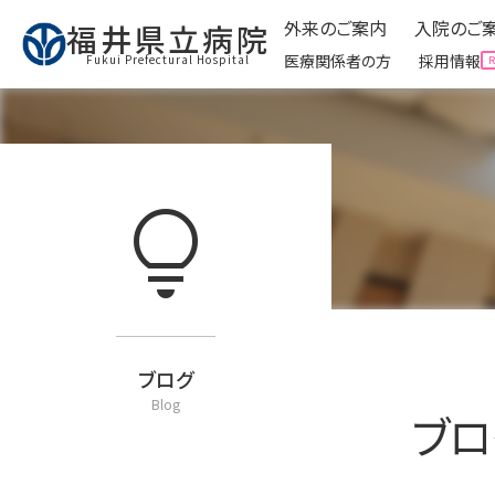
外来のご案内
入院のご
福井県立病院
医療関係者の方
採用情報
Fukui Prefectural Hospital
外来のご案内
入院のご
Ambulatory
lightbulb
expand_circle_right
外来受診に来られる方へ
expand_circle_right
入院
expand_circle_right
予防接種について
expand_circle_right
面会
expand_circle_right
看護外来・ケアをご利用
expand_circle_right
お役
expand_circle_right
外来運営委員会
expand_circle_right
クリ
expand_circle_right
お役立ち情報
ブログ
Blog
ブロ