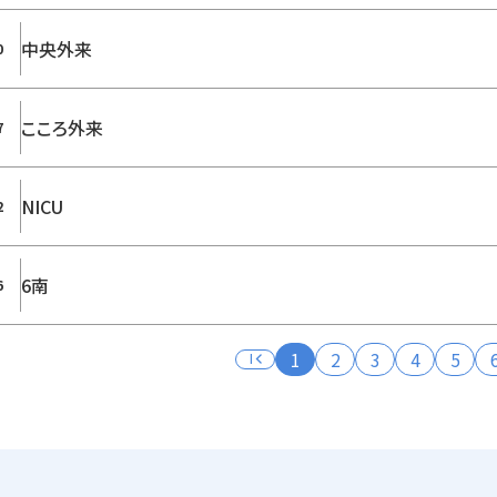
中央外来
0
こころ外来
7
NICU
2
6南
6
first_page
1
2
3
4
5