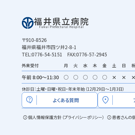
福井県立病院
Fukui Prefectural Hospital
〒910-8526
福井県福井市四ツ井2-8-1
TEL:0776-54-5151 FAX:0776-57-2945
外来受付
月
火
水
木
金
土
日
午前 8:00～11:30
○
○
○
○
○
×
×
休診日：土曜・日曜・祝日・年末年始（12月29日～1月3日）
contact_support
location_on
よくある質問
expand_circle_right
個人情報保護方針（プライバシーポリシー）
expand_circle_right
患者さんの