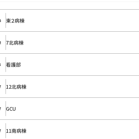
東２病棟
6
7北病棟
2
看護部
5
12北病棟
7
GCU
7
11南病棟
7