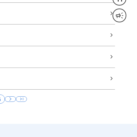
keyboard_arrow_right
campaign
音声読み上げ
keyboard_arrow_right
keyboard_arrow_right
keyboard_arrow_right
chevron_right
last_page
6