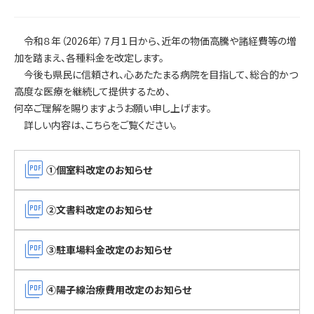
令和８年（2026年）７月１日から、近年の物価高騰や諸経費等の増
加を踏まえ、各種料金を改定します。
今後も県民に信頼され、心あたたまる病院を目指して、総合的かつ
高度な医療を継続して提供するため、
何卒ご理解を賜りますようお願い申し上げます。
詳しい内容は、こちらをご覧ください。
picture_as_pdf
①個室料改定のお知らせ
picture_as_pdf
②文書料改定のお知らせ
picture_as_pdf
③駐車場料金改定のお知らせ
picture_as_pdf
④陽子線治療費用改定のお知らせ