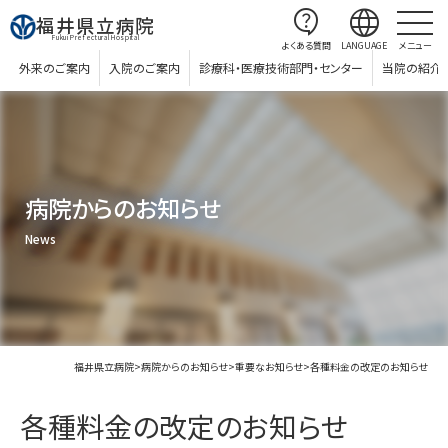
contact_support
language
福井県立病院
Fukui Prefectural Hospital
よくある質問
LANGUAGE
メニュー
外来のご案内
入院のご案内
診療科・医療技術部門・センター
当院の紹介
病院からのお知らせ
News
福井県立病院
>
病院からのお知らせ
>
重要なお知らせ
>
各種料金の改定のお知らせ
各種料金の改定のお知らせ