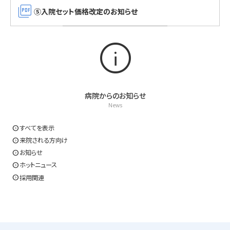
picture_as_pdf
⑤入院セット価格改定のお知らせ
Info
病院からのお知らせ
News
expand_circle_right
すべてを表示
expand_circle_right
来院される方向け
expand_circle_right
お知らせ
expand_circle_right
ホットニュース
expand_circle_right
採用関連