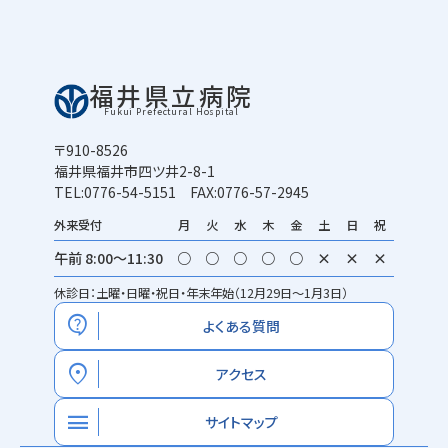
福井県立病院
Fukui Prefectural Hospital
〒910-8526
福井県福井市四ツ井2-8-1
TEL:0776-54-5151 FAX:0776-57-2945
外来受付
月
火
水
木
金
土
日
祝
午前 8:00～11:30
○
○
○
○
○
×
×
×
休診日：土曜・日曜・祝日・年末年始（12月29日～1月3日）
contact_support
よくある質問
location_on
アクセス
menu
サイトマップ