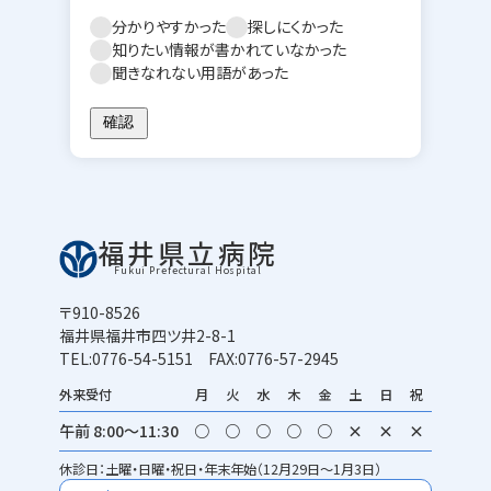
分かりやすかった
探しにくかった
知りたい情報が書かれていなかった
聞きなれない用語があった
福井県立病院
Fukui Prefectural Hospital
〒910-8526
福井県福井市四ツ井2-8-1
TEL:0776-54-5151 FAX:0776-57-2945
外来受付
月
火
水
木
金
土
日
祝
午前 8:00～11:30
○
○
○
○
○
×
×
×
休診日：土曜・日曜・祝日・年末年始（12月29日～1月3日）