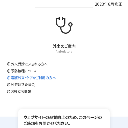
2023年6月修正
stethoscope
外来のご案内
Ambulatory
expand_circle_right
外来受診に来られる方へ
expand_circle_right
予防接種について
expand_circle_right
看護外来・ケアをご利用の方へ
expand_circle_right
外来運営委員会
expand_circle_right
お役立ち情報
ウェブサイトの品質向上のため、このページの
ご感想をお聞かせください。