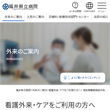
contact_support
language
福井県立病院
Fukui Prefectural Hospital
よくある質問
LANGUAGE
メニュー
外来のご案内
入院のご案内
診療科・医療技術部門・センター
当院の紹介
外来のご案内
Ambulatory
emoji_objects
よくご覧いただくコンテンツ
福井県立病院
>
外来のご案内
>
看護外来・ケアをご利用の方へ
> 慢性腎臓病相談外来
看護外来・ケアをご利用の方へ