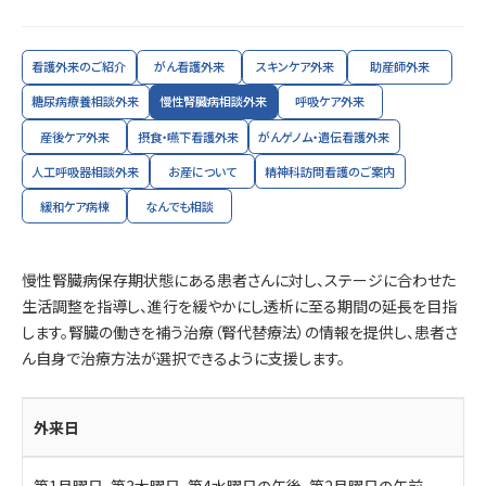
看護外来のご紹介
がん看護外来
スキンケア外来
助産師外来
糖尿病療養相談外来
慢性腎臓病相談外来
呼吸ケア外来
産後ケア外来
摂食・嚥下看護外来
がんゲノム・遺伝看護外来
人工呼吸器相談外来
お産について
精神科訪問看護のご案内
緩和ケア病棟
なんでも相談
慢性腎臓病保存期状態にある患者さんに対し、ステージに合わせた
生活調整を指導し、進行を緩やかにし透析に至る期間の延長を目指
します。腎臓の働きを補う治療（腎代替療法）の情報を提供し、患者さ
ん自身で治療方法が選択できるように支援します。
外来日