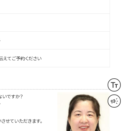
子
伝えてご予約ください
text_fields
文字サイズ変更
ないですか？
campaign
音声読み上げ
？
させていただきます。