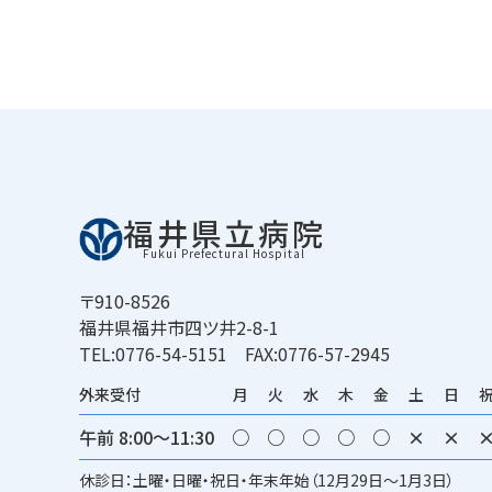
福井県立病院
Fukui Prefectural Hospital
〒910-8526
福井県福井市四ツ井2-8-1
TEL:0776-54-5151 FAX:0776-57-2945
外来受付
月
火
水
木
金
土
日
午前 8:00～11:30
○
○
○
○
○
×
×
休診日：土曜・日曜・祝日・年末年始（12月29日～1月3日）