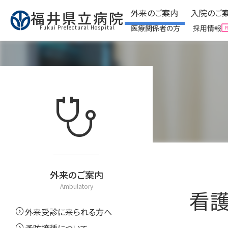
外来のご案内
入院のご
福井県立病院
医療関係者の方
採用情報
Fukui Prefectural Hospital
外来のご案内
入院のご
Ambulatory
stethoscope
expand_circle_right
外来受診に来られる方へ
expand_circle_right
入院
expand_circle_right
予防接種について
expand_circle_right
面会
expand_circle_right
看護外来・ケアをご利用
expand_circle_right
お役
expand_circle_right
外来運営委員会
expand_circle_right
クリ
expand_circle_right
お役立ち情報
外来のご案内
Ambulatory
看護
expand_circle_right
外来受診に来られる方へ