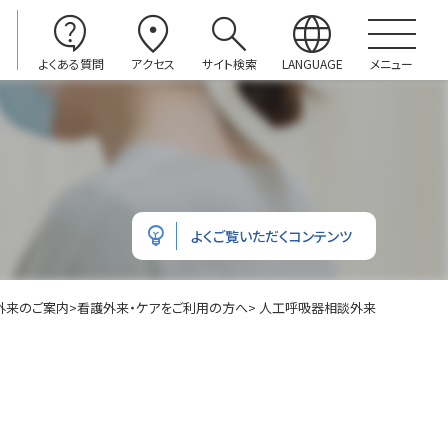
contact_support
location_on
search
language
よくある質問
アクセス
サイト検索
LANGUAGE
メニュー
emoji_objects
よくご覧いただくコンテンツ
外来のご案内
>
看護外来・ケアをご利用の方へ
> 人工呼吸器相談外来
へ