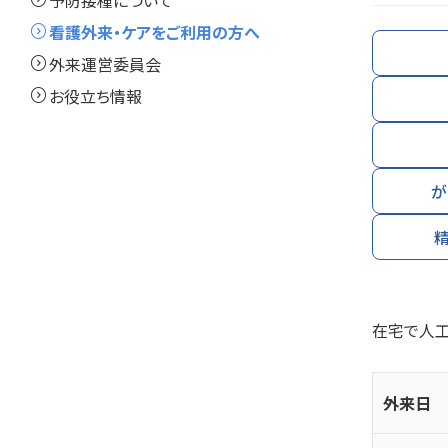
expand_circle_right
予防接種について
expand_circle_right
看護外来・ケアをご利用の方へ
expand_circle_right
外来運営委員会
expand_circle_right
お役立ち情報
が
在宅で人工
外来日