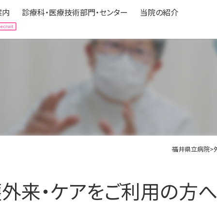
案内
診療科・医療技術部門・センター
当院の紹介
案内
診療科・医療技術部門・センター
当院の紹介
Hospitalization
Department
About us
される方へ
expand_circle_right
診療科（中央医療センター）
expand_circle_right
病院の情報
される方へ
expand_circle_right
医療技術部門
expand_circle_right
フロアマップ
の方へ
立ち情報
expand_circle_right
各種センター
expand_circle_right
アクセス
ニカルパス（標準診療計画）
expand_circle_right
認定・医療機関指定
expand_circle_right
みなさんの声
福井県立病院
>
expand_circle_right
個人情報の保護
expand_circle_right
ボランティア募集
外来・ケアをご利用の方