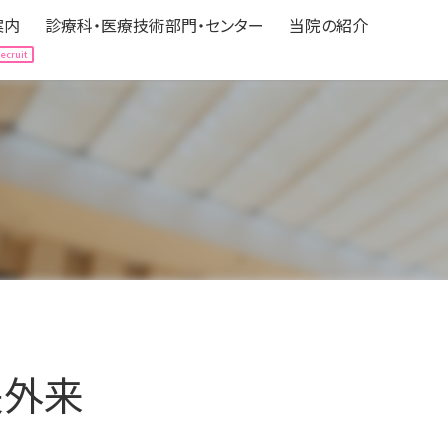
案内
診療科・医療技術部門・センター
当院の紹介
案内
診療科・医療技術部門・センター
当院の紹介
Hospitalization
Department
About us
される方へ
expand_circle_right
診療科（中央医療センター）
expand_circle_right
病院の情報
される方へ
expand_circle_right
医療技術部門
expand_circle_right
フロアマップ
の方へ
立ち情報
expand_circle_right
各種センター
expand_circle_right
アクセス
ニカルパス（標準診療計画）
expand_circle_right
認定・医療機関指定
expand_circle_right
みなさんの声
expand_circle_right
個人情報の保護
expand_circle_right
ボランティア募集
央外来