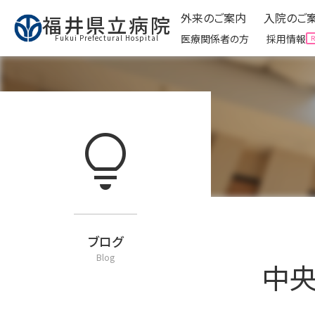
外来のご案内
入院のご
福井県立病院
医療関係者の方
採用情報
Fukui Prefectural Hospital
外来のご案内
入院のご
Ambulatory
lightbulb
expand_circle_right
外来受診に来られる方へ
expand_circle_right
入院
expand_circle_right
予防接種について
expand_circle_right
面会
expand_circle_right
看護外来・ケアをご利用
expand_circle_right
お役
expand_circle_right
外来運営委員会
expand_circle_right
クリ
expand_circle_right
お役立ち情報
ブログ
Blog
中