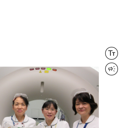
text_fields
文字サイズ変更
campaign
音声読み上げ