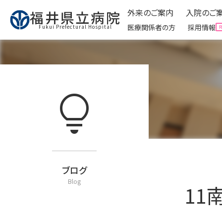
外来のご案内
入院のご
福井県立病院
医療関係者の方
採用情報
Fukui Prefectural Hospital
外来のご案内
入院のご
Ambulatory
lightbulb
expand_circle_right
外来受診に来られる方へ
expand_circle_right
入院
expand_circle_right
予防接種について
expand_circle_right
面会
expand_circle_right
看護外来・ケアをご利用
expand_circle_right
お役
expand_circle_right
外来運営委員会
expand_circle_right
クリ
expand_circle_right
お役立ち情報
ブログ
Blog
11