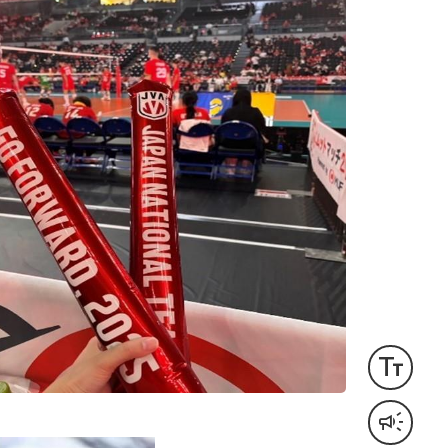
text_fields
文字サイズ変更
campaign
音声読み上げ