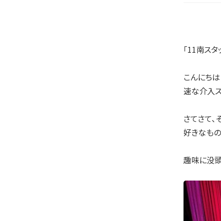
「11南ス
こんにちは
速な介入ス
さてさて、
好きなもの
趣味に没頭