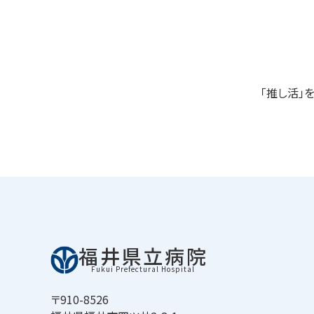
「推し活」
福井県立病院
Fukui Prefectural Hospital
〒910-8526