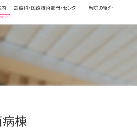
案内
診療科・医療技術部門・センター
当院の紹介
案内
診療科・医療技術部門・センター
当院の紹介
Hospitalization
Department
About us
される方へ
expand_circle_right
診療科（中央医療センター）
expand_circle_right
病院の情報
される方へ
expand_circle_right
医療技術部門
expand_circle_right
フロアマップ
の方へ
立ち情報
expand_circle_right
各種センター
expand_circle_right
アクセス
ニカルパス（標準診療計画）
expand_circle_right
認定・医療機関指定
expand_circle_right
みなさんの声
expand_circle_right
個人情報の保護
expand_circle_right
ボランティア募集
南病棟