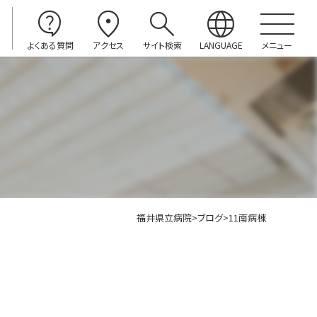
contact_support
location_on
search
language
よくある質問
アクセス
サイト検索
LANGUAGE
メニュー
福井県立病院
>
ブログ
>
11南病棟