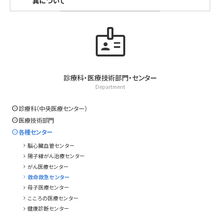
異について
badge
診療科・医療技術部門・センター
Department
expand_circle_right
診療科（中央医療センター）
expand_circle_right
医療技術部門
expand_circle_right
各種センター
chevron_right
脳心臓血管センター
chevron_right
陽子線がん治療センター
chevron_right
がん医療センター
chevron_right
救命救急センター
chevron_right
母子医療センター
chevron_right
こころの医療センター
chevron_right
健康診断センター