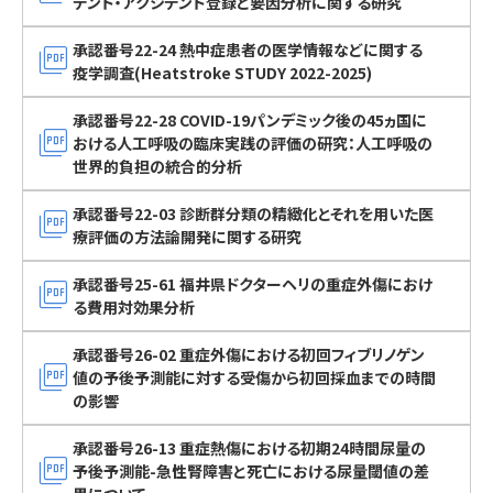
デント・アクシデント登録と要因分析に関する研究
picture_as_pdf
承認番号22-24 熱中症患者の医学情報などに関する
疫学調査(Heatstroke STUDY 2022-2025)
承認番号22-28 COVID-19パンデミック後の45ヵ国に
picture_as_pdf
おける人工呼吸の臨床実践の評価の研究：人工呼吸の
世界的負担の統合的分析
picture_as_pdf
承認番号22-03 診断群分類の精緻化とそれを用いた医
療評価の方法論開発に関する研究
picture_as_pdf
承認番号25-61 福井県ドクターヘリの重症外傷におけ
る費用対効果分析
承認番号26-02 重症外傷における初回フィブリノゲン
picture_as_pdf
値の予後予測能に対する受傷から初回採血までの時間
の影響
承認番号26-13 重症熱傷における初期24時間尿量の
picture_as_pdf
予後予測能-急性腎障害と死亡における尿量閾値の差