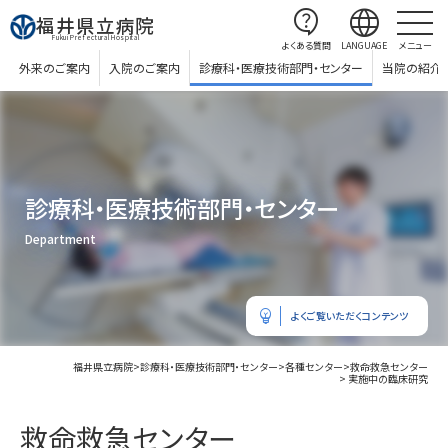
contact_support
language
福井県立病院
Fukui Prefectural Hospital
よくある質問
LANGUAGE
メニュー
外来のご案内
入院のご案内
診療科・医療技術部門・センター
当院の紹介
診療科・医療技術部門・センター
Department
emoji_objects
よくご覧いただくコンテンツ
福井県立病院
>
診療科・医療技術部門・センター
>
各種センター
>
救命救急センター
> 実施中の臨床研究
救命救急センター