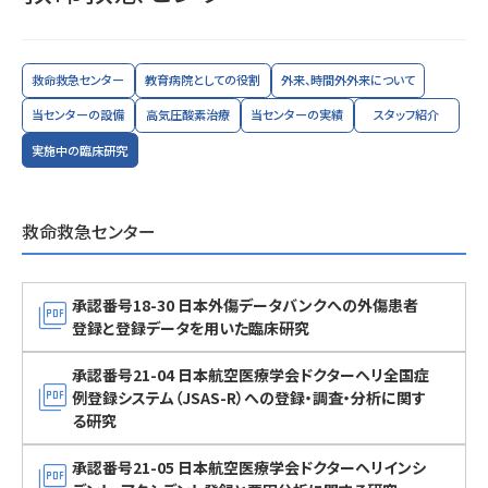
救命救急センター
教育病院としての役割
外来、時間外外来について
当センターの設備
高気圧酸素治療
当センターの実績
スタッフ紹介
実施中の臨床研究
救命救急センター
picture_as_pdf
承認番号18-30 日本外傷データバンクへの外傷患者
登録と登録データを用いた臨床研究
承認番号21-04 日本航空医療学会ドクターヘリ全国症
picture_as_pdf
例登録システム（JSAS-R）への登録・調査・分析に関す
る研究
picture_as_pdf
承認番号21-05 日本航空医療学会ドクターヘリインシ