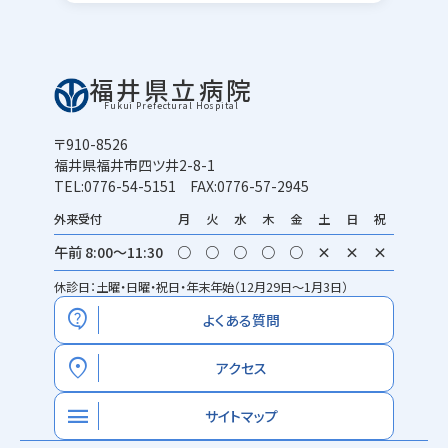
福井県立病院
Fukui Prefectural Hospital
〒910-8526
福井県福井市四ツ井2-8-1
TEL:0776-54-5151 FAX:0776-57-2945
外来受付
月
火
水
木
金
土
日
祝
午前 8:00～11:30
○
○
○
○
○
×
×
×
休診日：土曜・日曜・祝日・年末年始（12月29日～1月3日）
contact_support
よくある質問
location_on
アクセス
menu
サイトマップ