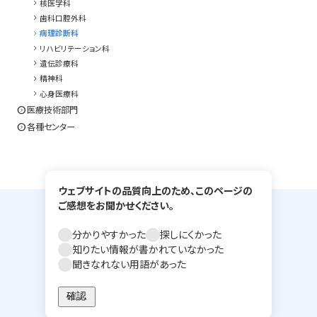
chevron_right
核医学科
chevron_right
歯科口腔外科
chevron_right
病理診断科
chevron_right
リハビリテーション科
chevron_right
遺伝診療科
chevron_right
精神科
chevron_right
心身医療科
expand_circle_right
医療技術部門
expand_circle_right
各種センター
ウェブサイトの品質向上のため、このページの
ご感想をお聞かせください。
分かりやすかった
探しにくかった
知りたい情報が書かれていなかった
聞きなれない用語があった