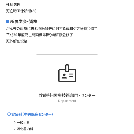
外科病理
死亡時画像診断(Ai)
所属学会・資格
がん等の診療に携わる医師等に対する緩和ケア研修会修了
平成30年度死亡時画像診断(Ai)研修会修了
死体解剖資格
badge
診療科・医療技術部門・センター
Department
expand_circle_right
診療科（中央医療センター）
chevron_right
一般内科
chevron_right
消化器内科