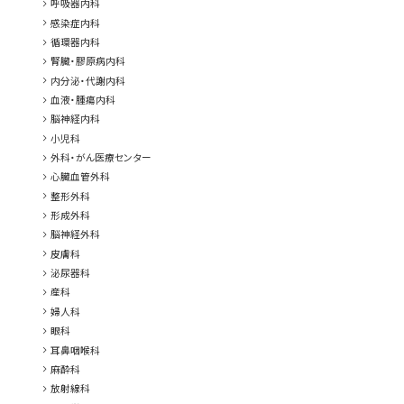
chevron_right
呼吸器内科
chevron_right
感染症内科
chevron_right
循環器内科
chevron_right
腎臓・膠原病内科
chevron_right
内分泌・代謝内科
chevron_right
血液・腫瘍内科
chevron_right
脳神経内科
chevron_right
小児科
chevron_right
外科・がん医療センター
chevron_right
心臓血管外科
chevron_right
整形外科
chevron_right
形成外科
chevron_right
脳神経外科
chevron_right
皮膚科
chevron_right
泌尿器科
chevron_right
産科
chevron_right
婦人科
chevron_right
眼科
chevron_right
耳鼻咽喉科
chevron_right
麻酔科
chevron_right
放射線科