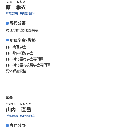
はら としえ
原 季衣
所属部署: 病理診断科
専門分野
病理診断、消化器疾患
所属学会・資格
日本病理学会
日本臨床細胞学会
日本消化器病学会専門医
日本消化器内視鏡学会専門医
死体解剖資格
医長
やまうち なおたか
山内 直岳
所属部署: 病理診断科
専門分野