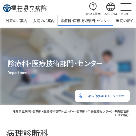
contact_support
language
福井県立病院
Fukui Prefectural Hospital
よくある質問
LANGUAGE
メニュー
外来のご案内
入院のご案内
診療科・医療技術部門・センター
当院の紹介
診療科・医療技術部門・センター
Department
emoji_objects
よくご覧いただくコンテンツ
福井県立病院
>
診療科・医療技術部門・センター
>
診療科（中央医療センター）
>
病理診断科
> 医師紹介
病理診断科