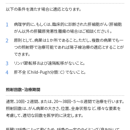
以下の条件を満たす場合に適応となります。
病理学的に、もしくは、臨床的に診断された肝細胞がん（肝細胞
がん以外の肝臓原発悪性腫瘍の場合はご相談ください）。
原則として、病巣は１か所であること。ただし、複数の病巣でも一
つの照射野で治療可能であれば陽子線治療の適応とすることが
できます。
リンパ節転移および遠隔転移がないこと。
肝不全（Child-Pugh分類：Ｃ）でないこと。
照射回数・治療期間
通常、10回・２週間、または、20～38回・５～８週間で治療を行います。
照射回数は、がん病巣の大きさ、位置、全身状態など、様々な要素を
考慮して、適切な回数を医学的に決定します。
肝臓は呼吸によって動くため、呼吸の一定のタイミング（息を吐いて、