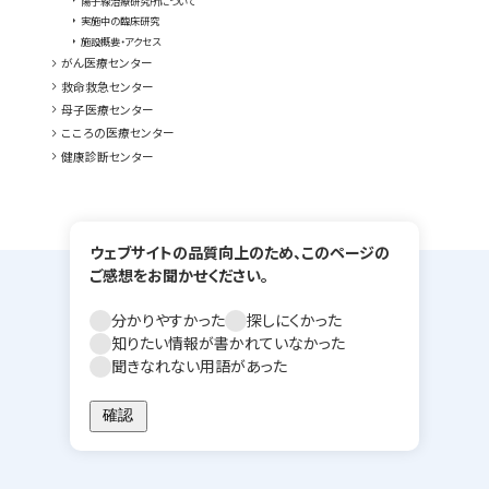
arrow_right
陽子線治療研究所について
arrow_right
実施中の臨床研究
arrow_right
施設概要・アクセス
chevron_right
がん医療センター
chevron_right
救命救急センター
chevron_right
母子医療センター
chevron_right
こころの医療センター
chevron_right
健康診断センター
ウェブサイトの品質向上のため、このページの
ご感想をお聞かせください。
分かりやすかった
探しにくかった
知りたい情報が書かれていなかった
聞きなれない用語があった