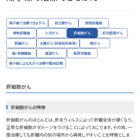
陽子線で治療できるがん
前立腺がん
頭頸部腫瘍
骨軟部腫瘍
小児がん
肝細胞がん
肝内胆管がん
膵臓がん
大腸がん（術後局所再発）
肺がん
脳・脊髄腫瘍
食道がん
転移性腫瘍
陽子線による乳がん治療の臨床試験
肝細胞がん
肝細胞がんの特徴
肝細胞がんのほとんどは、肝炎ウィルスによって肝臓全体が硬くなり、
正常な肝細胞がダメージをうけることによっておこります。その為、一
度治療しても肝臓内の別の場所から再発しやすいことを特徴としま