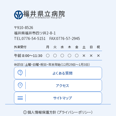
福井県立病院
Fukui Prefectural Hospital
〒910-8526
福井県福井市四ツ井2-8-1
TEL:0776-54-5151 FAX:0776-57-2945
外来受付
月
火
水
木
金
土
日
祝
午前 8:00～11:30
○
○
○
○
○
×
×
×
休診日：土曜・日曜・祝日・年末年始（12月29日～1月3日）
contact_support
よくある質問
location_on
アクセス
menu
サイトマップ
expand_circle_right
個人情報保護方針（プライバシーポリシー）