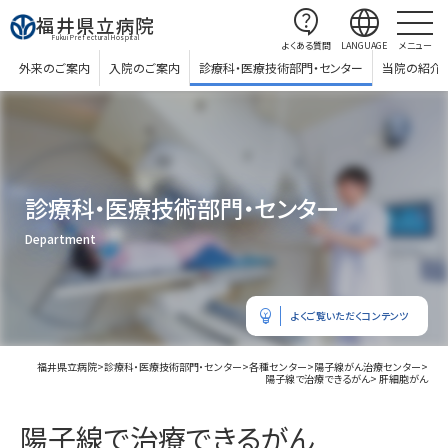
contact_support
language
福井県立病院
Fukui Prefectural Hospital
よくある質問
LANGUAGE
メニュー
外来のご案内
入院のご案内
診療科・医療技術部門・センター
当院の紹介
診療科・医療技術部門・センター
Department
emoji_objects
よくご覧いただくコンテンツ
福井県立病院
>
診療科・医療技術部門・センター
>
各種センター
>
陽子線がん治療センター
>
陽子線で治療できるがん
> 肝細胞がん
陽子線で治療できるがん