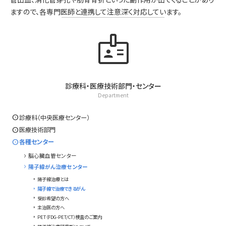
ますので、各専門医師と連携して注意深く対応しています。
badge
診療科・医療技術部門・センター
Department
expand_circle_right
診療科（中央医療センター）
expand_circle_right
医療技術部門
expand_circle_right
各種センター
chevron_right
脳心臓血管センター
chevron_right
陽子線がん治療センター
arrow_right
陽子線治療とは
arrow_right
陽子線で治療できるがん
arrow_right
受診希望の方へ
arrow_right
主治医の方へ
arrow_right
PET（FDG-PET/CT）検査のご案内