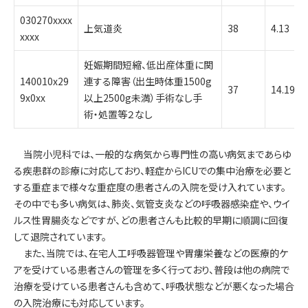
030270xxxx
上気道炎
38
4.13
xxxx
妊娠期間短縮、低出産体重に関
140010x29
連する障害（出生時体重1500g
37
14.19
9x0xx
以上2500g未満）手術なし手
術・処置等２なし
当院小児科では、一般的な病気から専門性の高い病気まであらゆ
る疾患群の診療に対応しており、軽症からICUでの集中治療を必要と
する重症まで様々な重症度の患者さんの入院を受け入れています。
その中でも多い病気は、肺炎、気管支炎などの呼吸器感染症や、ウイ
ルス性胃腸炎などですが、どの患者さんも比較的早期に順調に回復
して退院されています。
また、当院では、在宅人工呼吸器管理や胃瘻栄養などの医療的ケ
アを受けている患者さんの管理を多く行っており、普段は他の病院で
治療を受けている患者さんも含めて、呼吸状態などが悪くなった場合
の入院治療にも対応しています。