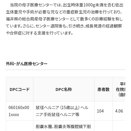
当院の母子医療センターでは、出生時体重1000g未満を含む低出
生体重児や手術が必要な児などの重症新生児の治療を行っており、
福井県の総合周産母子医療センターとして数多くの診療経験を有し
ています。さらに、センター退院後も、引き続き、成長発達の経過観察
や合併症に対する支援を行っています。
外科・がん医療センター
平均
DPCコード
DPC名称
患者数
在院日
（自院）
060160x00
鼠径ヘルニア（15歳以上）ヘル
104
4.06
1xxxx
ニア手術鼠径ヘルニア等
胆嚢水腫、胆嚢炎等腹腔鏡下胆