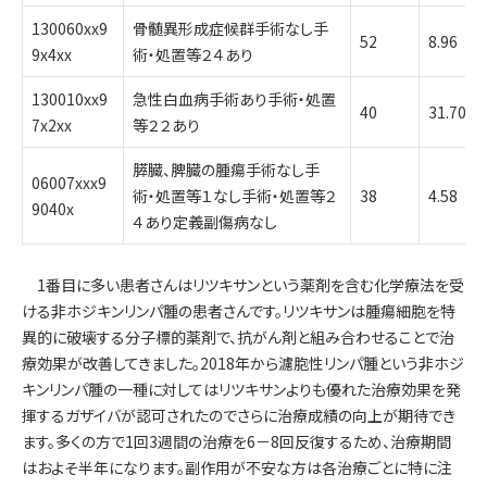
130060xx9
骨髄異形成症候群手術なし手
52
8.96
9x4xx
術・処置等２４あり
130010xx9
急性白血病手術あり手術・処置
40
31.70
7x2xx
等２２あり
膵臓、脾臓の腫瘍手術なし手
06007xxx9
術・処置等１なし手術・処置等２
38
4.58
9040x
４あり定義副傷病なし
1番目に多い患者さんはリツキサンという薬剤を含む化学療法を受
ける非ホジキンリンパ腫の患者さんです。リツキサンは腫瘍細胞を特
異的に破壊する分子標的薬剤で、抗がん剤と組み合わせることで治
療効果が改善してきました。2018年から濾胞性リンパ腫という非ホジ
キンリンパ腫の一種に対してはリツキサンよりも優れた治療効果を発
揮するガザイバが認可されたのでさらに治療成績の向上が期待でき
ます。多くの方で1回3週間の治療を6－8回反復するため、治療期間
はおよそ半年になります。副作用が不安な方は各治療ごとに特に注