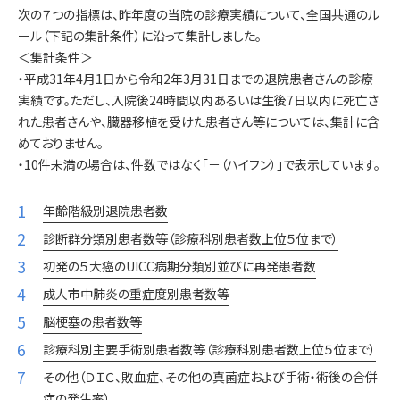
次の７つの指標は、昨年度の当院の診療実績について、全国共通のル
ール（下記の集計条件）に沿って集計しました。
＜集計条件＞
・平成31年4月1日から令和2年3月31日までの退院患者さんの診療
実績です。ただし、入院後24時間以内あるいは生後7日以内に死亡さ
れた患者さんや、臓器移植を受けた患者さん等については、集計に含
めておりません。
・10件未満の場合は、件数ではなく「－（ハイフン）」で表示しています。
年齢階級別退院患者数
診断群分類別患者数等（診療科別患者数上位５位まで）
初発の５大癌のUICC病期分類別並びに再発患者数
成人市中肺炎の重症度別患者数等
脳梗塞の患者数等
診療科別主要手術別患者数等（診療科別患者数上位５位まで）
その他（ＤＩＣ、敗血症、その他の真菌症および手術・術後の合併
症の発生率）