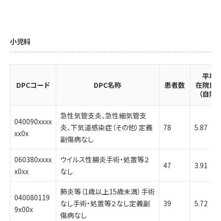
小児科
平均
DPCコード
DPC名称
患者数
在院日
（自院）
急性気管支炎、急性細気管支
040090xxxx
炎、下気道感染症（その他）定義
78
5.87
xx0x
副傷病なし
060380xxxx
ウイルス性腸炎手術・処置等２
47
3.91
x0xx
なし
肺炎等（1歳以上15歳未満）手術
040080119
なし手術・処置等２なし定義副
39
5.72
9x00x
傷病なし