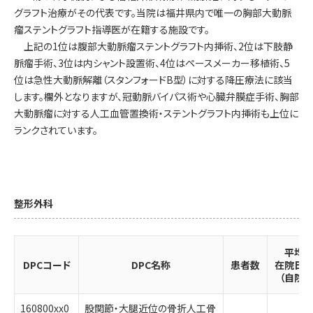
グラフト治療がその代表です。当院は福井県内で唯一の胸部大動脈
瘤ステントグラフト指導医が在籍する施設です。
上記の1位は腹部大動脈瘤ステントグラフト内挿術、2位は下肢静
脈瘤手術、3位は内シャント設置術、4位はペースメーカー移植術、5
位は急性大動脈解離（スタンフォードB型）に対する降圧療法に該当
します。欄外となりますが、冠動脈バイパス術や心臓弁膜症手術、胸部
大動脈瘤に対する人工血管置換術・ステントグラフト内挿術も上位に
ランクされています。
整形外科
平均
DPCコード
DPC名称
患者数
在院日
（自院）
160800xx0
股関節・大腿近位の骨折人工骨