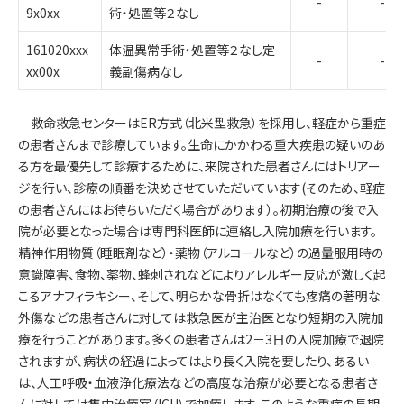
-
-
9x0xx
術・処置等２なし
161020xxx
体温異常手術・処置等２なし定
-
-
xx00x
義副傷病なし
救命救急センターはER方式（北米型救急）を採用し、軽症から重症
の患者さんまで診療しています。生命にかかわる重大疾患の疑いのあ
る方を最優先して診療するために、来院された患者さんにはトリアー
ジを行い、診療の順番を決めさせていただいています(そのため、軽症
の患者さんにはお待ちいただく場合があります）。初期治療の後で入
院が必要となった場合は専門科医師に連絡し入院加療を行います。
精神作用物質（睡眠剤など）・薬物（アルコールなど）の過量服用時の
意識障害、食物、薬物、蜂刺されなどによりアレルギー反応が激しく起
こるアナフィラキシー、そして、明らかな骨折はなくても疼痛の著明な
外傷などの患者さんに対しては救急医が主治医となり短期の入院加
療を行うことがあります。多くの患者さんは2－3日の入院加療で退院
されますが、病状の経過によってはより長く入院を要したり、あるい
は、人工呼吸・血液浄化療法などの高度な治療が必要となる患者さ