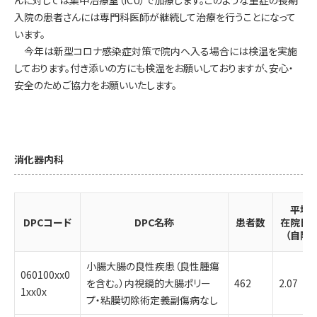
んに対しては集中治療室（ICU）で加療します。このような重症の長期
入院の患者さんには専門科医師が継続して治療を行うことになって
います。
今年は新型コロナ感染症対策で院内へ入る場合には検温を実施
しております。付き添いの方にも検温をお願いしておりますが、安心・
安全のためご協力をお願いいたします。
消化器内科
平均
DPCコード
DPC名称
患者数
在院日
（自院）
小腸大腸の良性疾患（良性腫瘍
060100xx0
を含む。）内視鏡的大腸ポリー
462
2.07
1xx0x
プ・粘膜切除術定義副傷病なし