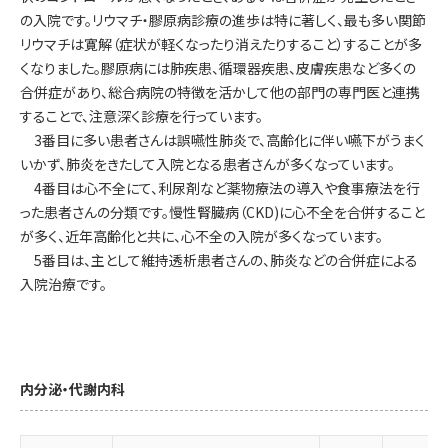
の入院です。リウマチ・膠原病診療の進歩は特に著しく、最も多い関節
リウマチは寛解（症状が軽くなったり消えたりすること）することが多
くなりました。膠原病には肺疾患、循環器疾患、皮膚疾患など多くの
合併症があり、総合病院の特徴を活かして他の部門の専門医と連携
することで、注意深く診療を行っています。
3番目に多い患者さんは誤嚥性肺炎で、高齢化に伴い嚥下がうまく
いかず、肺炎をきたして入院となる患者さんが多くなっています。
4番目は心不全にて、利尿剤など薬物療法の導入や食事療法を行
った患者さんの分類です。慢性腎臓病（CKD)に心不全を合併すること
が多く、近年高齢化と共に、心不全の入院が多くなっています。
5番目は、主として維持透析患者さんの、肺炎などの合併症による
入院治療です。
内分泌・代謝内科