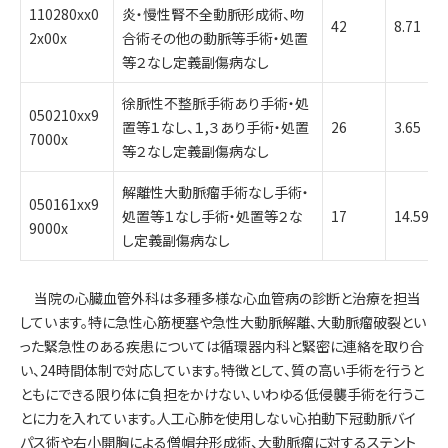
110280xx0
炎・慢性腎不全動脈形成術、吻
42
8.71
2x00x
合術その他の動脈等手術・処置
等２なし定義副傷病なし
徐脈性不整脈手術あり手術・処
050210xx9
置等１なし、１,３あり手術・処置
26
3.65
7000x
等２なし定義副傷病なし
解離性大動脈瘤手術なし手術・
050161xx9
処置等１なし手術・処置等２な
17
14.59
9000x
し定義副傷病なし
当院の心臓血管外科は多種多様な心血管病の診断と治療を担当
しています。特に急性心筋梗塞や急性大動脈解離、大動脈瘤破裂とい
った緊急性のある疾患については循環器内科と緊密に連絡を取り合
い、24時間体制で対応しています。特徴として、質の高い手術を行うと
ともにできる限り体に負担をかけない、いわゆる低侵襲手術を行うこ
とに力を入れています。人工心肺を使用しない心拍動下冠動脈バイ
パス術や右小開胸による僧帽弁形成術、大動脈瘤に対するステント