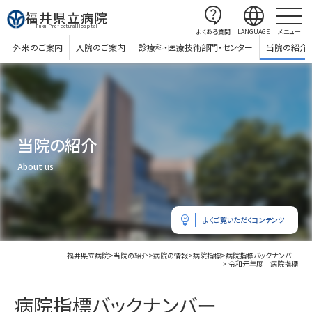
contact_support
language
福井県立病院
Fukui Prefectural Hospital
よくある質問
LANGUAGE
メニュー
外来のご案内
入院のご案内
診療科・医療技術部門・センター
当院の紹介
当院の紹介
About us
emoji_objects
よくご覧いただくコンテンツ
福井県立病院
>
当院の紹介
>
病院の情報
>
病院指標
>
病院指標バックナンバー
> 令和元年度 病院指標
病院指標バックナンバー