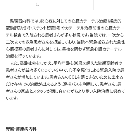
し
循環器内科では、狭心症に対しての心臓カテーテル治療（経皮的
冠動脈形成術・ステント留置術）やカテーテル治療前後の心臓カテー
テル検査で入院される患者さんが多い状況です。当院では、一次から
三次までの救急患者さんを担当しており、当院へ緊急搬送された急性
心筋梗塞の患者さんに対しても、昼夜を問わず緊急心臓カテーテル
治療を行っています。
また、高齢社会をむかえ、平均年齢も80歳を超えた後期高齢者の
患者さんが益々多くなっている中で、心不全悪化による緊急入院の患
者さんが増加しています。患者さんのQOLを落とさないために出来る
だけ在宅での治療が出来るよう、連携パスを利用して、患者さん、患
者さんの家族とスタッフが話し合いながらより良い入院治療に努めて
います。
腎臓・膠原病内科