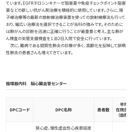
ています。EGFRチロシンキナーゼ阻害薬や免疫チェックポイント阻害
薬などの新しい抗がん剤治療を積極的に使用しています。さらに、陽
子線治療等の最新の放射線治療装置を使っての放射線療法も行って
おり、幅広い治療法を選択できることが当科の強みです。そのために
は肺がんの診断を迅速に正確に行うことが最重要と考え、主な肺が
ん検査の気管支鏡検査を１泊2日入院で安全に行っています。
次に、難病である間質性肺炎の診療が多く、高齢化を反映して誤嚥
性肺炎の患者さんも増えてきています。
循環器内科 脳心臓血管センター
平均
DPCコード
DPC名称
患者数
在院日
（自院）
狭心症、慢性虚血性心疾患経皮