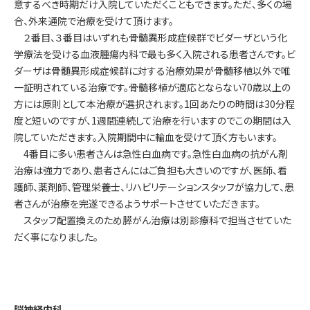
意するべき時期だけ入院していただくこともできます。ただ、多くの場
合、外来通院で治療を受けて頂けます。
２番目、３番目はいずれも骨髄異形成症候群でビダーザという化
学療法を受ける血液腫瘍内科で最も多く入院される患者さんです。ビ
ダーザは骨髄異形成症候群に対する治療効果が骨髄移植以外で唯
一証明されている治療です。骨髄移植が適応とならない70歳以上の
方には原則として本治療が選択されます。1回あたりの時間は30分程
度と短いのですが、1週間連続して治療を行いますのでこの期間は入
院していただきます。入院期間中に輸血を受けて頂く方もいます。
4番目に多い患者さんは急性白血病です。急性白血病の抗がん剤
治療は強力であり、患者さんにはご負担も大きいのですが、医師、看
護師、薬剤師、管理栄養士、リハビリテーションスタッフが協力して、患
者さんが治療を完遂できるようサポートさせていただきます。
スタッフ配置換えのため膵がん治療は別診療科で担当させていた
だく事になりました。
脳神経内科