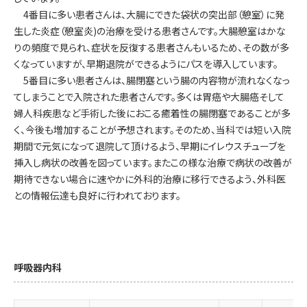
4番目に多い患者さんは、大腸にできた袋状の突出部（憩室）に発
生した炎症（憩室炎)の治療を受ける患者さんです。大腸憩室はかな
りの頻度で見られ、症状を反復する患者さんもいるため、その数が多
くなっていますが、早期退院ができるようにパスを導入しています。
5番目に多い患者さんは、腸閉塞という腸の内容物が流れなくなっ
てしまうことで入院された患者さんです。多くは胃癌や大腸癌そして
婦人科疾患など手術した後におこる癒着性の腸閉塞であることが多
く、今後も増加することが予想されます。そのため、当科では短い入院
期間で元気になって退院して頂けるよう、早期にイレウスチューブを
挿入し病状の改善を図っています。またこの様な治療で病状の改善が
期待できない場合に速やかに外科的治療に移行できるよう、外科医
との情報伝達も良好に行われております。
呼吸器内科