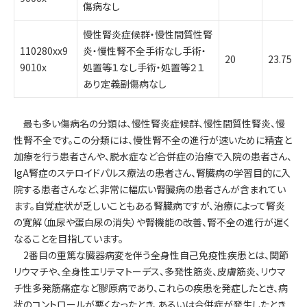
傷病なし
慢性腎炎症候群・慢性間質性腎
110280xx9
炎・慢性腎不全手術なし手術・
20
23.75
9010x
処置等１なし手術・処置等２１
あり定義副傷病なし
最も多い傷病名の分類は、慢性腎炎症候群、慢性間質性腎炎、慢
性腎不全です。この分類には、慢性腎不全の進行が速いために精査と
加療を行う患者さんや、脱水症など合併症の治療で入院の患者さん、
IgA腎症のステロイドパルス療法の患者さん、腎臓病の学習目的に入
院する患者さんなど、非常に幅広い腎臓病の患者さんが含まれてい
ます。自覚症状が乏しいこともある腎臓病ですが、治療によって腎炎
の寛解（血尿や蛋白尿の消失）や腎機能の改善、腎不全の進行が遅く
なることを目指しています。
2番目の重篤な臓器病変を伴う全身性自己免疫性疾患とは、関節
リウマチや、全身性エリテマトーデス、多発性筋炎、皮膚筋炎、リウマ
チ性多発筋痛症など膠原病であり、これらの疾患を発症したとき、病
状のコントロールが悪くなったとき、あるいは合併症が発生したとき