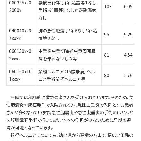
060335xx0
嚢摘出術等手術・処置等１なし
103
6.05
2000x
手術・処置等２なし定義副傷病
なし
040040xx9
肺の悪性腫瘍手術あり手術・処
95
9.29
7x0xx
置等２なし
060150xx0
虫垂炎虫垂切除術虫垂周囲膿
81
4.54
3xxxx
瘍を伴わないもの等
060160x10
鼠径ヘルニア（15歳未満）ヘル
80
2.76
1xxxx
ニア手術鼠径ヘルニア等
当院では積極的に救急患者さんを受け入れています。そのため、急
性胆嚢炎や胆石発作で入院される方、急性虫垂炎で入院となる患者
さんが多くなっています。急性胆嚢炎や急性虫垂炎の手術のほとんど
を腹腔鏡下手術で行っており、体への負担が少ないために早期の退
院が可能となっています。
鼠径ヘルニアについても、幼小児から高齢の方まで、幅広い年齢の