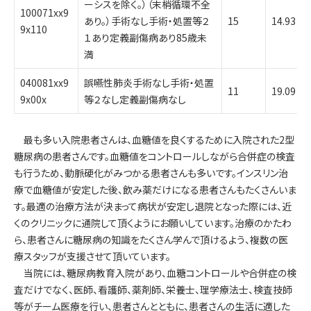
ーシスを除く。）（末梢循環不全
100071xx9
あり。）手術なし手術・処置等２
15
14.93
9x110
１あり定義副傷病あり85歳未
満
040081xx9
誤嚥性肺炎手術なし手術・処置
11
19.09
9x00x
等２なし定義副傷病なし
最も多い入院患者さんは、血糖値を良くするために入院された2型
糖尿病の患者さんです。血糖値をコントロールしながら合併症の検査
も行うため、動脈硬化がみつかる患者さんも多いです。インスリン治
療で血糖値が安定した後、飲み薬だけになる患者さんもたくさんいま
す。最適の治療方法が決まって病状が安定し退院となった際には、近
くのクリニックに通院して頂くようにお願いしています。治療のかたわ
ら、患者さんに糖尿病の知識をたくさん学んで頂けるよう、複数の医
療スタッフが支援させて頂いています。
当院には、糖尿病教育入院があり、血糖コントロールや合併症の検
査だけでなく、医師、看護師、薬剤師、栄養士、理学療法士、検査技師
等がチーム医療を行い、患者さんとともに、患者さんの生活に適した