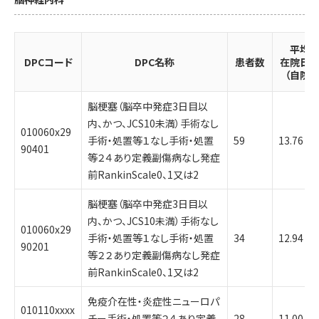
平均
DPCコード
DPC名称
患者数
在院日
（自院）
脳梗塞（脳卒中発症3日目以
内、かつ、JCS10未満）手術なし
010060x29
手術・処置等１なし手術・処置
59
13.76
90401
等２４あり定義副傷病なし発症
前RankinScale0、1又は2
脳梗塞（脳卒中発症3日目以
内、かつ、JCS10未満）手術なし
010060x29
手術・処置等１なし手術・処置
34
12.94
90201
等２２あり定義副傷病なし発症
前RankinScale0、1又は2
免疫介在性・炎症性ニューロパ
010110xxxx
チー手術・処置等２４あり定義
28
11.00