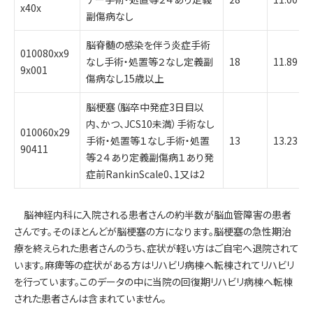
x40x
副傷病なし
脳脊髄の感染を伴う炎症手術
010080xx9
なし手術・処置等２なし定義副
18
11.89
9x001
傷病なし15歳以上
脳梗塞（脳卒中発症3日目以
内、かつ、JCS10未満）手術なし
010060x29
手術・処置等１なし手術・処置
13
13.23
90411
等２４あり定義副傷病１あり発
症前RankinScale0、1又は2
脳神経内科に入院される患者さんの約半数が脳血管障害の患者
さんです。そのほとんどが脳梗塞の方になります。脳梗塞の急性期治
療を終えられた患者さんのうち、症状が軽い方はご自宅へ退院されて
います。麻痺等の症状がある方はリハビリ病棟へ転棟されてリハビリ
を行っています。このデータの中に当院の回復期リハビリ病棟へ転棟
された患者さんは含まれていません。