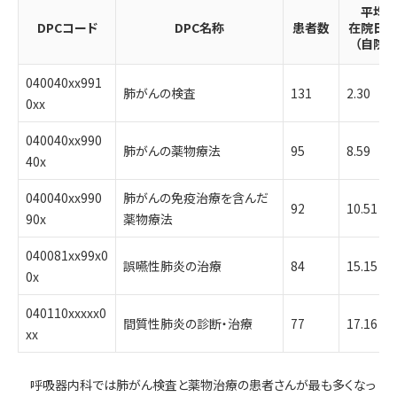
平均
DPCコード
DPC名称
患者数
在院日
（自院）
040040xx991
肺がんの検査
131
2.30
0xx
040040xx990
肺がんの薬物療法
95
8.59
40x
040040xx990
肺がんの免疫治療を含んだ
92
10.51
90x
薬物療法
040081xx99x0
誤嚥性肺炎の治療
84
15.15
0x
040110xxxxx0
間質性肺炎の診断・治療
77
17.16
xx
呼吸器内科では肺がん検査と薬物治療の患者さんが最も多くなっ