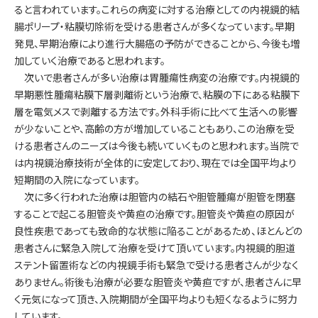
ると言われています。これらの病変に対する治療としての内視鏡的結
腸ポリープ・粘膜切除術を受ける患者さんが多くなっています。早期
発見、早期治療により進行大腸癌の予防ができることから、今後も増
加していく治療であると思われます。
次いで患者さんが多い治療は胃腫瘍性病変の治療です。内視鏡的
早期悪性腫瘍粘膜下層剥離術という治療で、粘膜の下にある粘膜下
層を電気メスで剥離する方法です。外科手術に比べて生活への影響
が少ないことや、高齢の方が増加していることもあり、この治療を受
ける患者さんのニーズは今後も続いていくものと思われます。当院で
は内視鏡治療技術が全体的に安定しており、現在では全国平均より
短期間の入院になっています。
次に多く行われた治療は胆管内の結石や胆管腫瘍が胆管を閉塞
することで起こる胆管炎や黄疸の治療です。胆管炎や黄疸の原因が
良性疾患であっても致命的な状態に陥ることがあるため、ほとんどの
患者さんに緊急入院して治療を受けて頂いています。内視鏡的胆道
ステント留置術などの内視鏡手術も緊急で受ける患者さんが少なく
ありません。術後も治療が必要な胆管炎や黄疸ですが、患者さんに早
く元気になって頂き、入院期間が全国平均よりも短くなるように努力
しています。