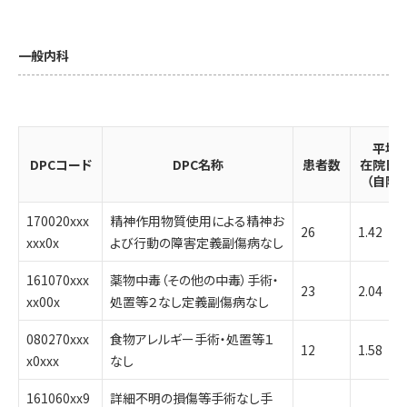
一般内科
平均
DPCコード
DPC名称
患者数
在院日
（自院）
170020xxx
精神作用物質使用による精神お
26
1.42
xxx0x
よび行動の障害定義副傷病なし
161070xxx
薬物中毒（その他の中毒）手術・
23
2.04
xx00x
処置等２なし定義副傷病なし
080270xxx
食物アレルギー手術・処置等１
12
1.58
x0xxx
なし
161060xx9
詳細不明の損傷等手術なし手