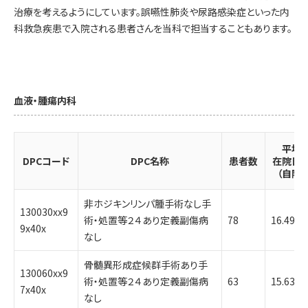
治療を考えるようにしています。誤嚥性肺炎や尿路感染症といった内
科救急疾患で入院される患者さんを当科で担当することもあります。
血液・腫瘍内科
平均
DPCコード
DPC名称
患者数
在院日
（自院）
非ホジキンリンパ腫手術なし手
130030xx9
術・処置等２４あり定義副傷病
78
16.49
9x40x
なし
骨髄異形成症候群手術あり手
130060xx9
術・処置等２４あり定義副傷病
63
15.63
7x40x
なし