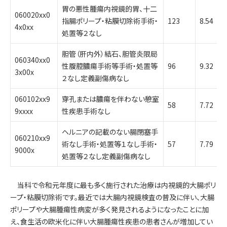
胃の悪性腫瘍内視鏡的胃、十二
060020xx0
指腸ポリープ・粘膜切除術手術・
123
8.54
4x0xx
処置等２なし
胆管（肝内外）結石、胆管炎限局
060340xx0
性腹腔膿瘍手術等手術・処置等
96
9.32
3x00x
２なし定義副傷病なし
060102xx9
穿孔または膿瘍を伴わない憩室
58
7.72
9xxxx
性疾患手術なし
ヘルニアの記載のない腸閉塞手
060210xx9
術なし手術・処置等１なし手術・
57
7.79
9000x
処置等２なし定義副傷病なし
当科で令和元年度に最も多く施行された治療は内視鏡的大腸ポリ
ープ・粘膜切除術です。最近では大腸内視鏡検査の普及に伴い、大腸
ポリープや大腸腫瘍性病変が多く発見されるようになったことに加
え、食生活の欧米化に伴い大腸腫瘍性疾患の患者さんが増加してい