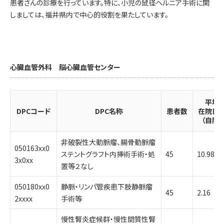
患者さんの診療を行っています。特に、小児の鼠径ヘルニア手術に関
しましては、福井県内で中心的役割を果たしています。
心臓血管外科 脳心臓血管センター
平均
DPCコード
DPC名称
患者数
在院日
（自院）
非破裂性大動脈瘤、腸骨動脈瘤
050163xx0
ステントグラフト内挿術手術・処
45
10.98
3x0xx
置等２なし
050180xx0
静脈・リンパ管疾患下肢静脈瘤
45
2.16
2xxxx
手術等
慢性腎炎症候群・慢性間質性腎