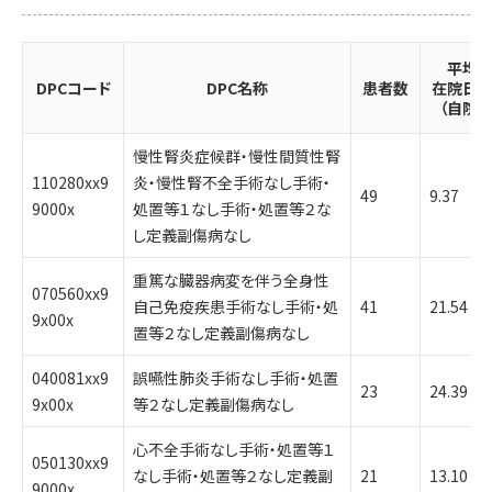
平均
DPCコード
DPC名称
患者数
在院日
（自院）
慢性腎炎症候群・慢性間質性腎
110280xx9
炎・慢性腎不全手術なし手術・
49
9.37
9000x
処置等１なし手術・処置等２な
し定義副傷病なし
重篤な臓器病変を伴う全身性
070560xx9
自己免疫疾患手術なし手術・処
41
21.54
9x00x
置等２なし定義副傷病なし
040081xx9
誤嚥性肺炎手術なし手術・処置
23
24.39
9x00x
等２なし定義副傷病なし
心不全手術なし手術・処置等１
050130xx9
なし手術・処置等２なし定義副
21
13.10
9000x