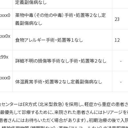
定義副傷病なし
xxxx0
薬物中毒（その他の中毒）手術・処置等２なし定
23
義副傷病なし
xxx0x
食物アレルギー手術・処置等１なし
12
x99x
詳細不明の損傷等手術なし手術・処置等２なし
-
xxxx0
体温異常手術・処置等２なし定義副傷病なし
-
ンターはER方式（北米型救急）を採用し、軽症から重症の患者さ
最優先して診療するために、来院された患者さんにはトリアージを
患者さんにはお待ちいただく場合があります）。初期治療の後で
。精神作用物質（睡眠剤など）・薬物（アルコールなど）の過量服用