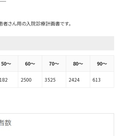
患者さん用の入院診療計画書です。
50～
60～
70～
80～
90～
182
2500
3525
2424
613