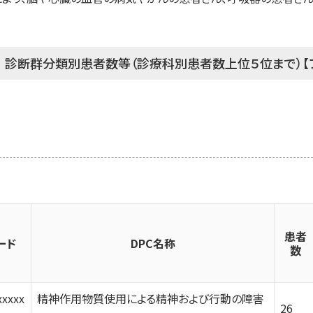
 診断群分類別患者数等（診療科別患者数上位５位まで）
患者
ード
DPC名称
数
xxxxx
精神作用物質使用による精神および行動の障害
26