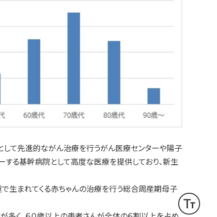
として先進的ながん治療を行うがん医療センターや陽子
ーする基幹病院として高度な医療を提供しており、新生
重で生まれてくる赤ちゃんの治療を行う総合周産期母子
text_fields
文字サイズ変更
が多く、６０歳以上の患者さんが全体の６割以上を占め