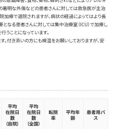
痛の著明な外傷などの患者さんに対しては救急医が主治
入院加療で退院されますが、病状の経過によってはより長
となる患者さんに対しては集中治療室（ICU）で加療し
行うことになっています。
。付き添いの方にも検温をお願いしておりますが、安
平均
平均
在院日
在院日
転院
平均年
患者用パ
数
数
率
齢
ス
（自院）
（全国）