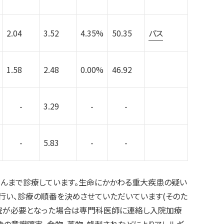
2.04
3.52
4.35%
50.35
パス
1.58
2.48
0.00%
46.92
-
3.29
-
-
-
5.83
-
-
んまで診療しています。生命にかかわる重大疾患の疑い
行い、診療の順番を決めさせていただいています(そのた
入院が必要となった場合は専門科医師に連絡し入院加療
時の意識障害、食物、薬物、蜂刺されなどによりアレルギ