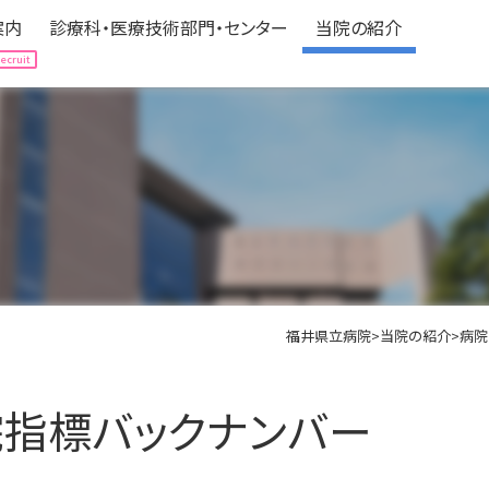
案内
診療科・医療技術部門・センター
当院の紹介
案内
診療科・医療技術部門・センター
当院の紹介
Hospitalization
Department
About us
される方へ
expand_circle_right
診療科（中央医療センター）
expand_circle_right
病院の情報
される方へ
expand_circle_right
医療技術部門
expand_circle_right
フロアマップ
の方へ
立ち情報
expand_circle_right
各種センター
expand_circle_right
アクセス
ニカルパス（標準診療計画）
expand_circle_right
認定・医療機関指定
expand_circle_right
みなさんの声
福井県立病院
>
当院の紹介
>
病院
expand_circle_right
個人情報の保護
expand_circle_right
ボランティア募集
指標バックナンバー