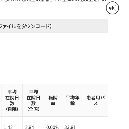
campaign
音声読み上げ
【ファイルをダウンロード】
平均
平均
在院日
在院日
転院
平均年
患者用パ
数
数
率
齢
ス
（自院）
（全国）
1.42
2.84
0.00%
33.81