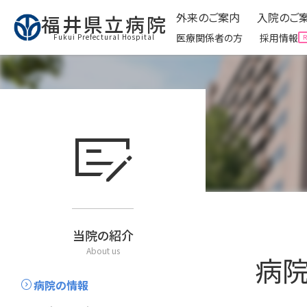
外来のご案内
入院のご
福井県立病院
医療関係者の方
採用情報
Fukui Prefectural Hospital
外来のご案内
入院のご
Ambulatory
checkbook
expand_circle_right
外来受診に来られる方へ
expand_circle_right
入院
expand_circle_right
予防接種について
expand_circle_right
面会
expand_circle_right
看護外来・ケアをご利用
expand_circle_right
お役
expand_circle_right
外来運営委員会
expand_circle_right
クリ
expand_circle_right
お役立ち情報
当院の紹介
About us
病院
expand_circle_right
病院の情報