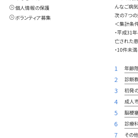
んなご病気
expand_circle_right
個人情報の保護
次の７つの
expand_circle_right
ボランティア募集
＜集計条
・平成31
亡された患
・10件未
年齢
診断
初発の
成人
脳梗
診療
その他