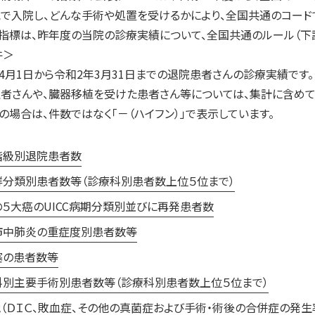
で入院し、どんな手術や処置を受けるかにより、全国共通のコード
指標は、昨年度の当院の診療実績について、全国共通のルール（下
件＞
年4月1日から令和2年3月31日までの退院患者さんの診療実績です
者さんや、臓器移植を受けた患者さん等については、集計に含めて
満の場合は、件数ではなく「－（ハイフン）」で表示しています。
階級別退院患者数
群分類別患者数等（診療科別患者数上位５位まで）
５大癌のUICC病期分類別並びに再発患者数
市中肺炎の重症度別患者数等
塞の患者数等
科別主要手術別患者数等（診療科別患者数上位５位まで）
（ＤＩＣ、敗血症、その他の真菌症および手術・術後の合併症の発生