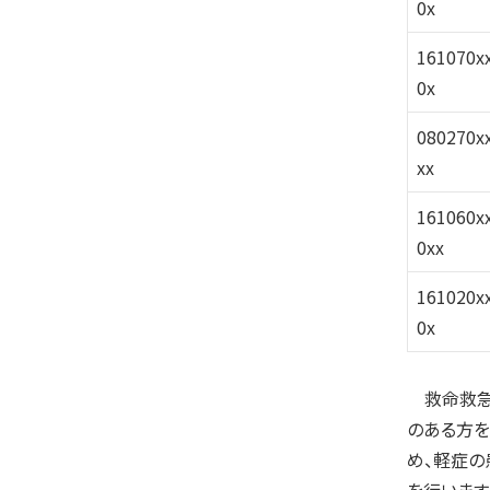
0x
161070x
0x
080270x
xx
161060x
0xx
161020x
0x
救命救急セ
のある方を
め、軽症の
を行います