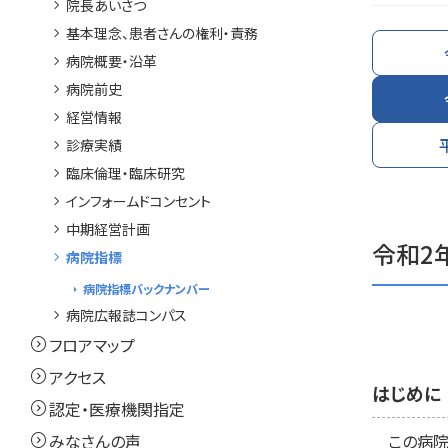
chevron_right
院長あいさつ
chevron_right
基本理念、患者さんの権利・責務
chevron_right
病院概要・沿革
chevron_right
病院前史
chevron_right
経営情報
chevron_right
診療実績
chevron_right
臨床倫理・臨床研究
chevron_right
インフォームドコンセント
chevron_right
中期経営計画
令和2
chevron_right
病院指標
arrow_right
病院指標バックナンバー
chevron_right
病院広報誌コンパス
expand_circle_right
フロアマップ
expand_circle_right
アクセス
はじめに
expand_circle_right
認定・医療機関指定
この病院情
expand_circle_right
みなさんの声