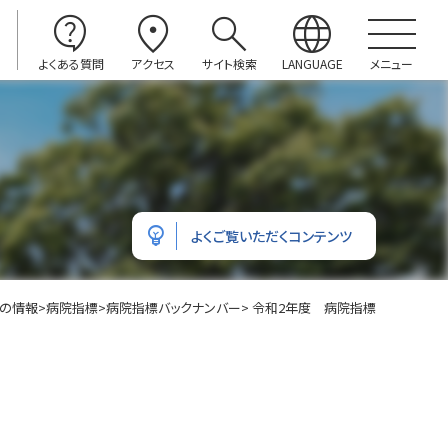
contact_support
location_on
search
language
よくある質問
アクセス
サイト検索
LANGUAGE
メニュー
emoji_objects
よくご覧いただくコンテンツ
の情報
>
病院指標
>
病院指標バックナンバー
> 令和2年度 病院指標